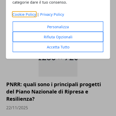
categorie dare il tuo consenso.
Come raggiungere l’aeroporto di
Cookie Policy
|
Privacy Policy
Malpensa
Personalizza
22/11/2025
Rifiuta Opzionali
Accetta Tutto
PNRR: quali sono i principali progetti
del Piano Nazionale di Ripresa e
Resilienza?
22/11/2025