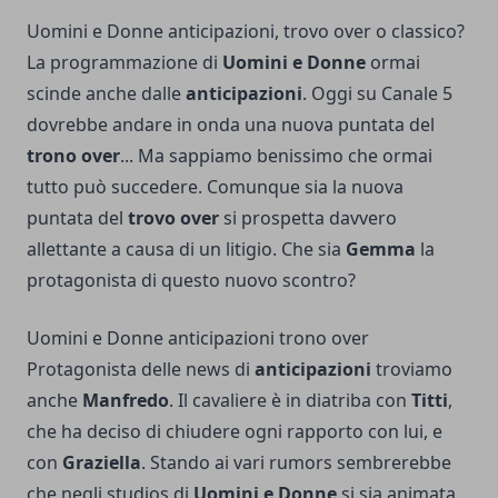
Uomini e Donne anticipazioni, trovo over o classico?
La programmazione di
Uomini e Donne
ormai
scinde anche dalle
anticipazioni
. Oggi su Canale 5
dovrebbe andare in onda una nuova puntata del
trono over
... Ma sappiamo benissimo che ormai
tutto può succedere. Comunque sia la nuova
puntata del
trovo over
si prospetta davvero
allettante a causa di un litigio. Che sia
Gemma
la
protagonista di questo nuovo scontro?
Uomini e Donne anticipazioni trono over
Protagonista delle news di
anticipazioni
troviamo
anche
Manfredo
. Il cavaliere è in diatriba con
Titti
,
che ha deciso di chiudere ogni rapporto con lui, e
con
Graziella
. Stando ai vari rumors sembrerebbe
che negli studios di
Uomini e
Donne
si sia animata