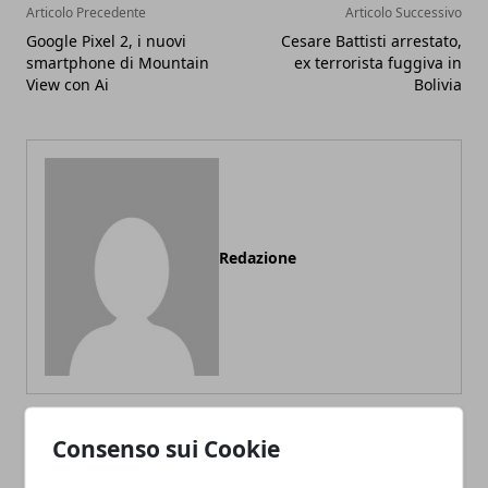
Articolo Precedente
Articolo Successivo
Google Pixel 2, i nuovi
Cesare Battisti arrestato,
smartphone di Mountain
ex terrorista fuggiva in
View con Ai
Bolivia
Redazione
Consenso sui Cookie
ARTICOLI CORRELATI