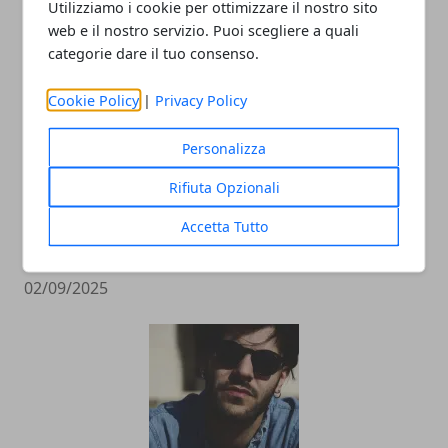
Utilizziamo i cookie per ottimizzare il nostro sito
web e il nostro servizio. Puoi scegliere a quali
categorie dare il tuo consenso.
Cookie Policy
|
Privacy Policy
Personalizza
Rifiuta Opzionali
L’universo Harry Potter: libri, film,
mostre e serie TV, tutte le versioni del
Accetta Tutto
mondo fantasy più noto al mondo
02/09/2025