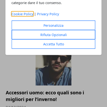
categorie dare il tuo consenso.
Cookie Policy
|
Privacy Policy
L’universo Harry Potter: libri, film,
Personalizza
mostre e serie TV, tutte le versioni del
mondo fantasy più noto al mondo
Rifiuta Opzionali
02/09/2025
Accetta Tutto
Accessori uomo: ecco quali sono i
migliori per l’inverno!