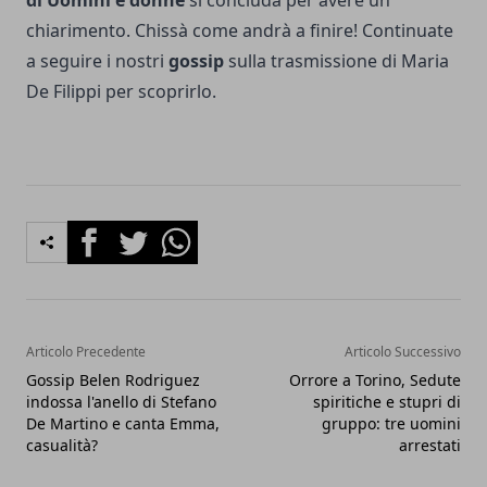
di Uomini e donne
si concluda per avere un
chiarimento. Chissà come andrà a finire! Continuate
a seguire i nostri
gossip
sulla trasmissione di Maria
De Filippi per scoprirlo.
Facebook
Twitter
Whatsapp
Articolo Precedente
Articolo Successivo
Gossip Belen Rodriguez
Orrore a Torino, Sedute
indossa l'anello di Stefano
spiritiche e stupri di
De Martino e canta Emma,
gruppo: tre uomini
casualità?
arrestati