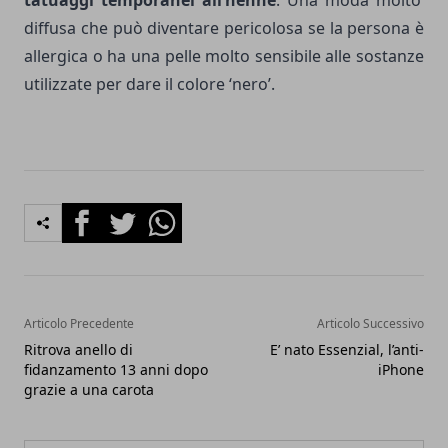
tatuaggi temporanei all’hennè
. Una moda molto
diffusa che può diventare pericolosa se la persona è
allergica o ha una pelle molto sensibile alle sostanze
utilizzate per dare il colore ‘nero’.
Facebook
Twitter
Whatsapp
Articolo Precedente
Articolo Successivo
Ritrova anello di
E’ nato Essenzial, l’anti-
fidanzamento 13 anni dopo
iPhone
grazie a una carota