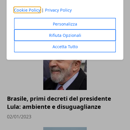
Cookie Policy
|
Privacy Policy
Brasile: Corte Suprema indaga
Personalizza
Bolsonaro per tentato golpe
Rifiuta Opzionali
14/01/2023
Accetta Tutto
Brasile, primi decreti del presidente
Lula: ambiente e disuguaglianze
02/01/2023