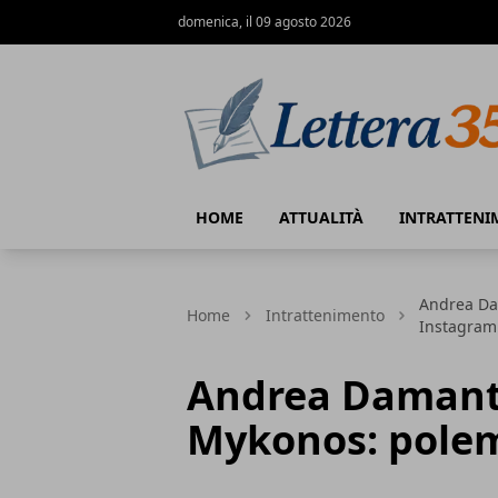
domenica, il 09 agosto 2026
Lettera35
HOME
ATTUALITÀ
INTRATTENI
Andrea Dam
Home
Intrattenimento
Instagram
Andrea Damante 
Mykonos: polem