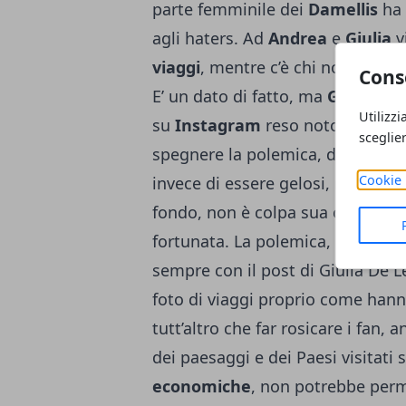
parte femminile dei
Damellis
ha 
agli haters. Ad
Andrea
e
Giulia
v
viaggi
, mentre c’è chi non ha la
Cons
E’ un dato di fatto, ma
Giulia De 
Utilizzi
su
Instagram
reso noto dal sito 
sceglie
spegnere la polemica, dicendo ch
Cookie 
invece di essere gelosi, non sare
fondo, non è colpa sua o di And
fortunata. La polemica, però, no
sempre con il post di Giulia De L
foto di viaggi proprio come hann
tutt’altro che far rosicare i fan, 
dei paesaggi e dei Paesi visitati
economiche
, non potrebbe perm