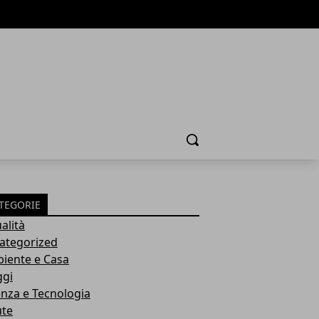
Cerca
TEGORIE
alità
ategorized
iente e Casa
ggi
enza e Tecnologia
ute