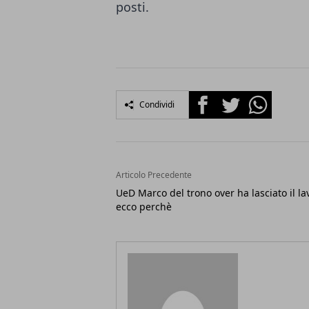
posti.
Facebook
Twitter
Whatsapp
Condividi
Articolo Precedente
UeD Marco del trono over ha lasciato il la
ecco perchè