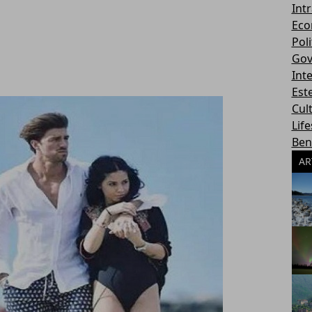
Int
Eco
Poli
Gov
Int
Este
Cul
Life
Ben
AR