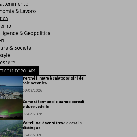
rattenimento
nomia & Lavoro
tica
erno
elligence & Geopolitica
ri
tura & Società
style
essere
TICOLI POPOLARI
Perché il mare è salato: origini del
sale oceanico
09/08/2026
Come si formano le aurore boreali
e dove vederle
07/08/2026
Valtellina: dove si trova e cosa la
distingue
06/08/2026