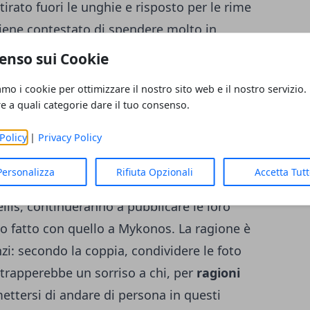
tirato fuori le unghie e risposto per le rime
iene contestato di spendere molto in
 possibilità nemmeno di andare in vacanza.
enso sui Cookie
Lellis
difende le scelte di coppia: in un post
amo i cookie per ottimizzare il nostro sito web e il nostro servizio.
Isa e Chia, l’ex corteggiatrice ha cercato di
re a quali categorie dare il tuo consenso.
e capisce che può risultare fastidioso, ma
Policy
|
Privacy Policy
bbe meglio essere felice per i Damellis? In
rea Damante se esiste gente meno
Personalizza
Rifiuta Opzionali
Accetta Tut
n sembra placarsi, anche perché i
Damellis,
ellis, continueranno a pubblicare le loro
o fatto con quello a Mykonos. La ragione è
anzi: secondo la coppia, condividere le foto
 strapperebbe un sorriso a chi, per
ragioni
ettersi di andare di persona in questi