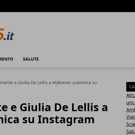
MENTO
SALUTE
ante e Giulia De Lellis a Mykonos: polemica su
CA
Attu
unc
e Giulia De Lellis a
Amb
ica su Instagram
Via
Sci
Sal