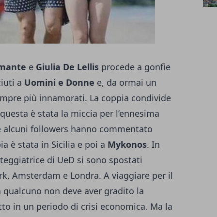
amante
e
Giulia De Lellis
procede a gonfie
ciuti a
Uomini e Donne
e, da ormai un
empre più innamorati. La coppia condivide
 questa è stata la miccia per l’ennesima
e alcuni followers hanno commentato
a è stata in Sicilia e poi a
Mykonos
. In
rteggiatrice di UeD si sono spostati
k, Amsterdam e Londra. A viaggiare per il
 qualcuno non deve aver gradito la
tto in un periodo di crisi economica. Ma la