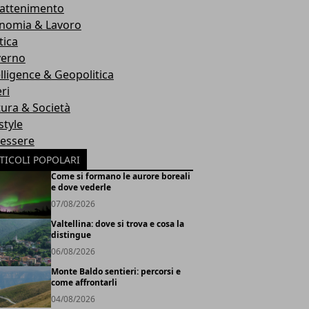
rattenimento
nomia & Lavoro
tica
erno
elligence & Geopolitica
ri
tura & Società
style
essere
TICOLI POPOLARI
Come si formano le aurore boreali
e dove vederle
07/08/2026
Valtellina: dove si trova e cosa la
distingue
06/08/2026
Monte Baldo sentieri: percorsi e
come affrontarli
04/08/2026