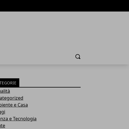
Cerca
TEGORIE
alità
ategorized
iente e Casa
ggi
enza e Tecnologia
ute