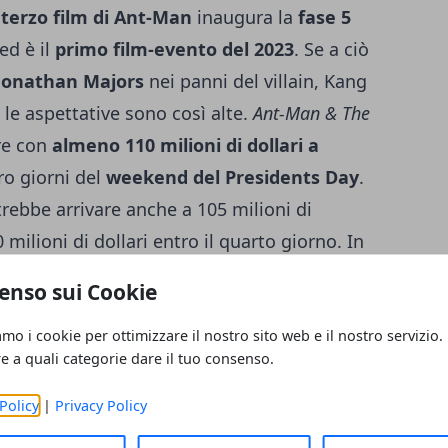
l
terzo film di Ant-Man
inaugura la
fase 5
ed è il
primo film-evento del 2023
. Se a ciò
Jonathan Majors
nei panni del villain, Kang
 le aspettative sono così alte.
Ant-Man & The
re con
almeno 110 milioni di dollari a
ro giorni del
weekend del Presidents Day
.
rebbe arrivare anche a 105 milioni di
0 milioni di dollari entro il quarto giorno. In
Quantumania
sarà probabilmente l'
apertura
enso sui Cookie
fino ad ora
e sarà altresì in cima alla
vo.
amo i cookie per ottimizzare il nostro sito web e il nostro servizio.
re a quali categorie dare il tuo consenso.
i
Policy
|
Privacy Policy
nia
è il
terzo titolo del franchise
del