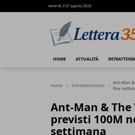
venerdì, il 07 agosto 2026
Lettera35
HOME
ATTUALITÀ
INTRATTENI
Ant-Man &
Home
Intrattenimento
fine setti
Ant-Man & The
previsti 100M n
settimana