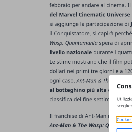
febbraio per andare al cinema. I
del Marvel Cinematic Universe
si aggiunge la partecipazione di
il Conquistatore, si capirà perché
Wasp: Quantumania
spera di apri
livello nazionale
durante i quatt
Le stime mostrano che il film pot
dollari nei primi tre giorni e a 12
ogni caso,
Ant-Man & The Wasp: 
Cons
al botteghino più alta del 2023 
classifica del fine settimana festi
Utilizzi
sceglie
Il franchise di Ant-Man negli ann
Cookie 
Ant-Man & The Wasp: Quantuma