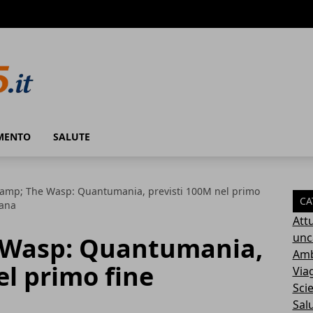
MENTO
SALUTE
amp; The Wasp: Quantumania, previsti 100M nel primo
CA
mana
Attu
unc
 Wasp: Quantumania,
Amb
el primo fine
Via
Sci
Sal