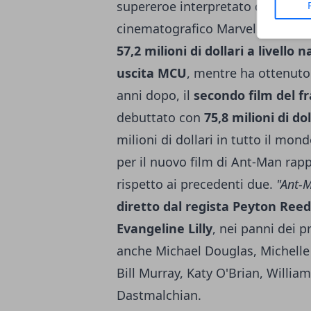
supereroe interpretato da Paul Ru
cinematografico Marvel. Nel 2015
57,2 milioni di dollari a livello 
uscita MCU
, mentre ha ottenuto 5
anni dopo, il
secondo film del f
debuttato con
75,8 milioni di d
milioni di dollari in tutto il mon
per il nuovo film di Ant-Man ra
rispetto ai precedenti due.
"Ant-
diretto dal regista Peyton Reed
Evangeline Lilly
, nei panni dei p
anche Michael Douglas, Michelle 
Bill Murray, Katy O'Brian, Willia
Dastmalchian.