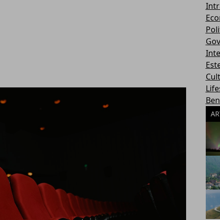
Int
Eco
Poli
Gov
Int
Este
Cul
Life
Ben
AR