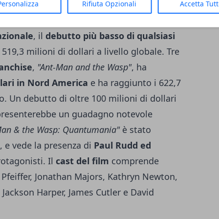
dd ed è il 31esimo titolo dell'universo
Personalizza
Rifiuta Opzionali
Accetta Tut
, il
primo film di Ant-Man
ha ottenuto
nazionale
, il
debutto più basso di qualsiasi
19,3 milioni di dollari a livello globale. Tre
ranchise
,
"Ant-Man and the Wasp"
, ha
ollari in Nord America
e ha raggiunto i 622,7
do. Un debutto di oltre 100 milioni di dollari
ppresenterebbe un guadagno notevole
Man & the Wasp: Quantumania"
è stato
, e vede la presenza di
Paul Rudd ed
rotagonisti. Il
cast del film
comprende
Pfeiffer, Jonathan Majors, Kathryn Newton,
m Jackson Harper, James Cutler e David