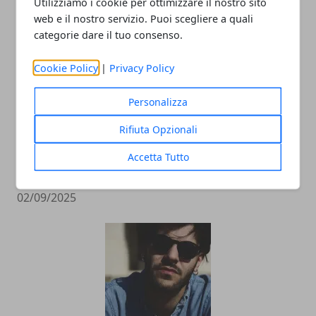
Utilizziamo i cookie per ottimizzare il nostro sito
web e il nostro servizio. Puoi scegliere a quali
categorie dare il tuo consenso.
Cookie Policy
|
Privacy Policy
Personalizza
Rifiuta Opzionali
L’universo Harry Potter: libri, film,
mostre e serie TV, tutte le versioni del
Accetta Tutto
mondo fantasy più noto al mondo
02/09/2025