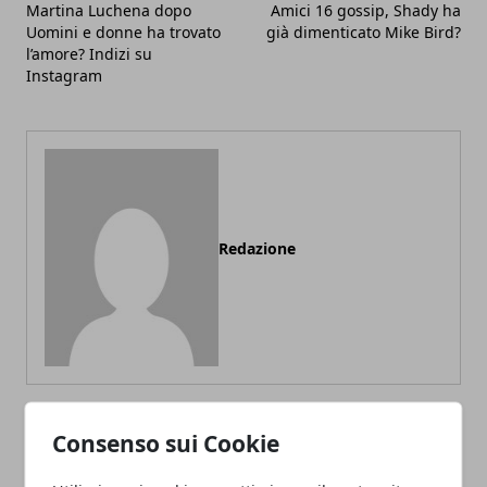
Martina Luchena dopo
Amici 16 gossip, Shady ha
Uomini e donne ha trovato
già dimenticato Mike Bird?
l’amore? Indizi su
Instagram
Redazione
Consenso sui Cookie
ARTICOLI CORRELATI