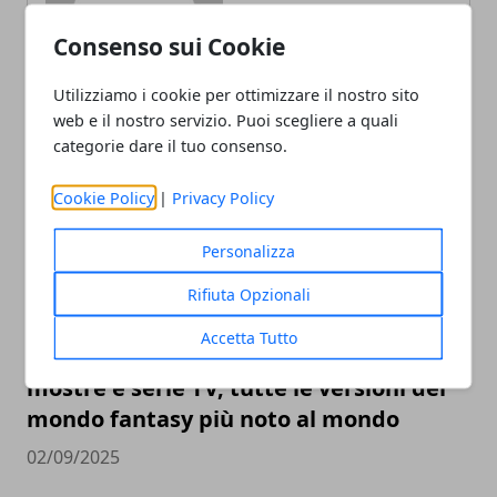
Consenso sui Cookie
Utilizziamo i cookie per ottimizzare il nostro sito
ARTICOLI CORRELATI
web e il nostro servizio. Puoi scegliere a quali
categorie dare il tuo consenso.
Cookie Policy
|
Privacy Policy
Personalizza
Rifiuta Opzionali
Accetta Tutto
L’universo Harry Potter: libri, film,
mostre e serie TV, tutte le versioni del
mondo fantasy più noto al mondo
02/09/2025