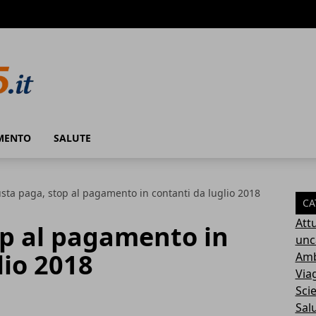
MENTO
SALUTE
sta paga, stop al pagamento in contanti da luglio 2018
CA
Attu
op al pagamento in
unc
lio 2018
Amb
Via
Sci
Sal