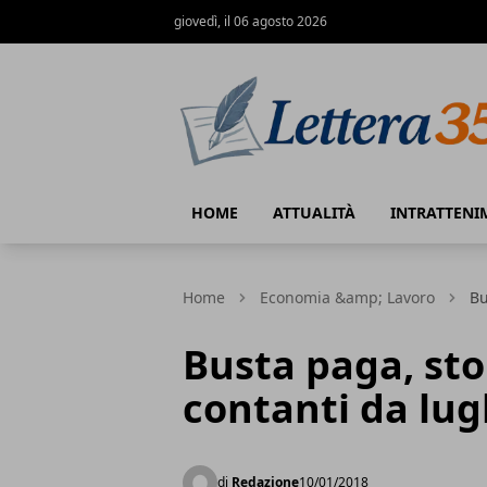
giovedì, il 06 agosto 2026
Lettera35
HOME
ATTUALITÀ
INTRATTENI
Home
Economia &amp; Lavoro
Bu
Busta paga, st
contanti da lug
di
Redazione
10/01/2018