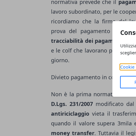
normativa prevede che il
pagam
lavoro subordinato, per le cooper
ricordiamo che la firma del la
prova del pagamento della stes
Cons
tracciabilità dei pagamenti
come
Utilizzi
e le colf che lavorano presso lo
sceglie
giorno.
Cookie 
Divieto pagamento in contanti
Non è la prima normativa sullo s
D.Lgs. 231/2007
modificato da
antiriciclaggio
vieta il trasferi
quando il valore supera 3mila e
money transfer
. Tuttavia il leg