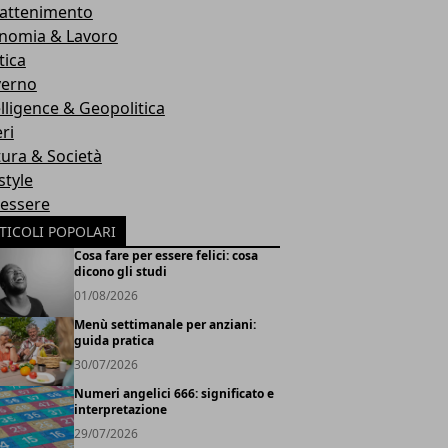
rattenimento
nomia & Lavoro
tica
erno
elligence & Geopolitica
ri
tura & Società
style
essere
TICOLI POPOLARI
Cosa fare per essere felici: cosa
dicono gli studi
01/08/2026
Menù settimanale per anziani:
guida pratica
30/07/2026
Numeri angelici 666: significato e
interpretazione
29/07/2026