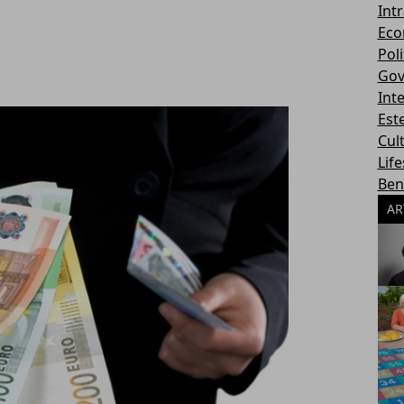
Int
Eco
Poli
Gov
Int
Este
Cul
Life
Ben
AR