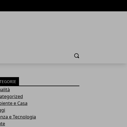
Cerca
TEGORIE
alità
ategorized
iente e Casa
ggi
enza e Tecnologia
ute