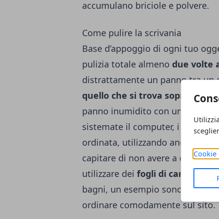
accumulano briciole e polvere.
Come pulire la scrivania
Base d’appoggio di ogni tuo ogget
pulizia totale almeno
due volte 
distrattamente un panno tra un o
quello che si trova sopra
ed elim
Cons
panno inumidito con una
soluzi
Utilizzi
sistemate il computer, i vostri d
sceglie
ordinata, utilizzando anche i cass
Cookie 
capitare di non avere a disposizio
utilizzare dei
fogli di carta
come q
bagni, un esempio sono gli
asciu
ordinare comodamente sul sito.