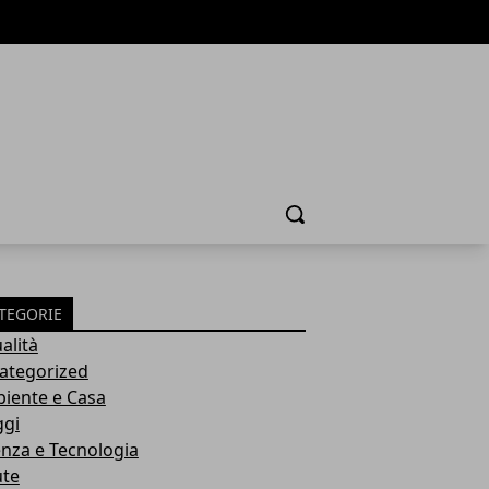
Cerca
TEGORIE
alità
ategorized
iente e Casa
ggi
enza e Tecnologia
ute