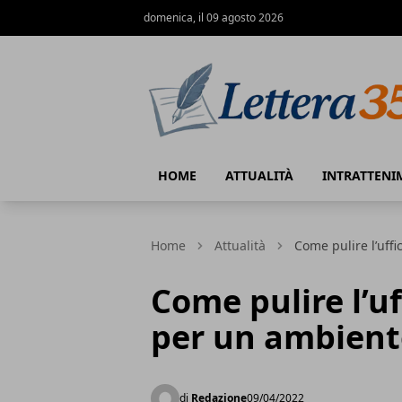
domenica, il 09 agosto 2026
Lettera35
HOME
ATTUALITÀ
INTRATTENI
Home
Attualità
Come pulire l’uff
Come pulire l’u
per un ambient
di
Redazione
09/04/2022