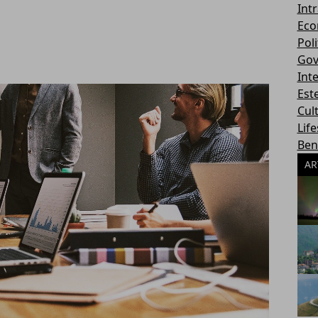
Int
Eco
Poli
Gov
Int
Este
Cul
Life
Ben
AR