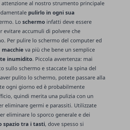
 attenzione al nostro strumento principale
fondamentale
pulirlo
in ogni sua
chermo. Lo
schermo
infatti deve essere
er evitare accumuli di polvere che
no. Per pulire lo schermo del computer ed
e macchie
va più che bene un semplice
te inumidito
. Piccola avvertenza: mai
to sullo schermo e staccate la spina del
aver pulito lo schermo, potete passare alla
zate ogni giorno ed è probabilmente
fficio, quindi merita una pulizia con un
er eliminare germi e parassiti. Utilizzate
r eliminare lo sporco generale e dei
o spazio tra i tasti
, dove spesso si