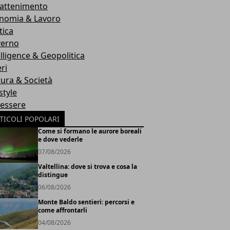
rattenimento
nomia & Lavoro
tica
erno
elligence & Geopolitica
ri
tura & Società
style
essere
TICOLI POPOLARI
Come si formano le aurore boreali
e dove vederle
07/08/2026
Valtellina: dove si trova e cosa la
distingue
06/08/2026
Monte Baldo sentieri: percorsi e
come affrontarli
04/08/2026