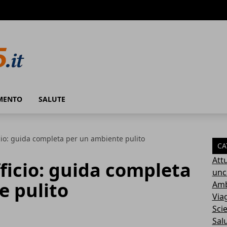
MENTO
SALUTE
icio: guida completa per un ambiente pulito
CA
Attu
fficio: guida completa
unc
e pulito
Amb
Via
Sci
Sal