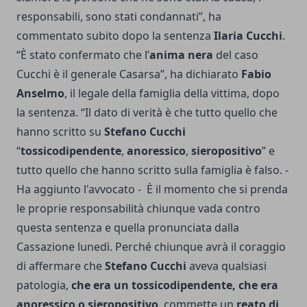
responsabili, sono stati condannati”, ha
commentato subito dopo la sentenza
Ilaria Cucchi
.
“È stato confermato che l’
anima nera
del caso
Cucchi è il generale Casarsa”, ha dichiarato
Fabio
Anselmo
, il legale della famiglia della vittima, dopo
la sentenza. “Il dato di verità è che tutto quello che
hanno scritto su
Stefano Cucchi
“
tossicodipendente
,
anoressico
,
sieropositivo
” e
tutto quello che hanno scritto sulla famiglia è falso. -
Ha aggiunto l'avvocato - È il momento che si prenda
le proprie responsabilità chiunque vada contro
questa sentenza e quella pronunciata dalla
Cassazione lunedì. Perché chiunque avrà il coraggio
di affermare che
Stefano Cucchi
aveva qualsiasi
patologia,
che era un tossicodipendente, che era
anoressico o sieropositivo
, commette un
reato di