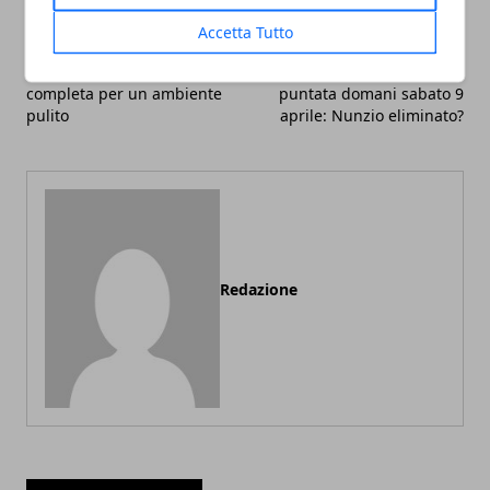
Accetta Tutto
Articolo Precedente
Articolo Successivo
Come pulire l’ufficio: guida
Amici 21, anticipazioni
completa per un ambiente
puntata domani sabato 9
pulito
aprile: Nunzio eliminato?
Redazione