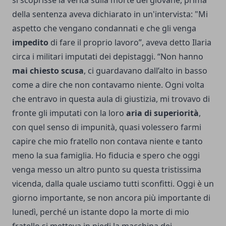
della sentenza aveva dichiarato in un'intervista: "Mi
aspetto che vengano condannati e che gli venga
impedito
di fare il proprio lavoro”, aveva detto Ilaria
circa i militari imputati dei depistaggi. “Non hanno
mai chiesto scusa
, ci guardavano dall’alto in basso
come a dire che non contavamo niente. Ogni volta
che entravo in questa aula di giustizia, mi trovavo di
fronte gli imputati con la loro
aria di superiorità
,
con quel senso di impunità, quasi volessero farmi
capire che mio fratello non contava niente e tanto
meno la sua famiglia. Ho fiducia e spero che oggi
venga messo un altro punto su questa tristissima
vicenda, dalla quale usciamo tutti sconfitti. Oggi è un
giorno importante, se non ancora più importante di
lunedì, perché un istante dopo la morte di mio
fratello si metteva in piedi la macchina dei