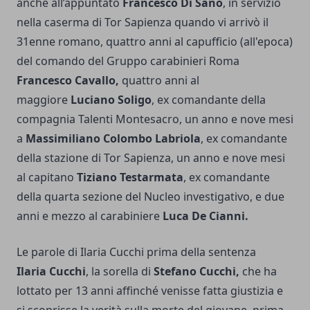
anche all’appuntato
Francesco Di Sano
, in servizio
nella caserma di Tor Sapienza quando vi arrivò il
31enne romano, quattro anni al capufficio (all'epoca)
del comando del Gruppo carabinieri Roma
Francesco Cavallo,
quattro anni al
maggiore
Luciano Soligo
, ex comandante della
compagnia Talenti Montesacro, un anno e nove mesi
a
Massimiliano Colombo Labriola
, ex comandante
della stazione di Tor Sapienza, un anno e nove mesi
al capitano
Tiziano Testarmata
, ex comandante
della quarta sezione del Nucleo investigativo, e due
anni e mezzo al carabiniere
Luca De Cianni.
Le parole di Ilaria Cucchi prima della sentenza
Ilaria Cucchi
, la sorella di
Stefano Cucchi,
che ha
lottato per 13 anni affinché venisse fatta giustizia e
si scoprisse la verità sulla morte del giovane, prima