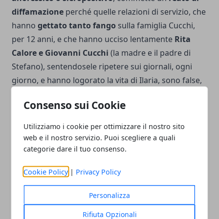
diffamazione
perché quelle relazioni di servizio, che
hanno
gettato tanto fango
sulla famiglia Cucchi,
per 12 anni, e che hanno ucciso lentamente
Rita
Calore e Giovanni Cucchi
(la madre e il padre di
Stefano), sentendosele ripetere sui giornali, ogni
giorno, e hanno logorato la vita di Ilaria, sono false,
studiate a tavolino”. Contrari alla sentenza sono gli
Consenso sui Cookie
uomini condannati e i loro legali, qualcuno dichiara
addirittura che si tratti di un errore giudiziario.
Utilizziamo i cookie per ottimizzare il nostro sito
web e il nostro servizio. Puoi scegliere a quali
categorie dare il tuo consenso.
Cookie Policy
|
Privacy Policy
Facebook
Twitter
Whatsapp
Personalizza
Rifiuta Opzionali