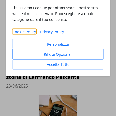
ARTICOLI CORRELATI
Utilizziamo i cookie per ottimizzare il nostro sito
web e il nostro servizio. Puoi scegliere a quali
categorie dare il tuo consenso.
Cookie Policy
|
Privacy Policy
Personalizza
Rifiuta Opzionali
Impresa partendo da zero
Accetta Tutto
nell’hospitality business? I consigli e la
storia di Lanfranco Pescante
23/06/2025