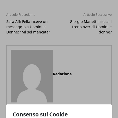
Articolo Precedente
Articolo Successivo
Sara Affi Fella riceve un
Giorgio Manetti lascia il
messaggio a Uomini e
trono over di Uomini e
Donne: "Mi sei mancata"
donne?
Redazione
Consenso sui Cookie