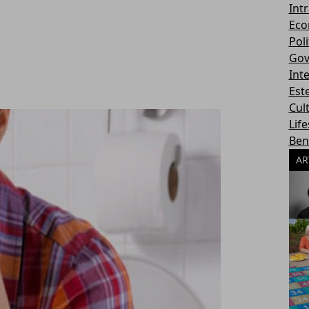
Int
Eco
Poli
Gov
Int
Este
Cul
Life
Ben
AR