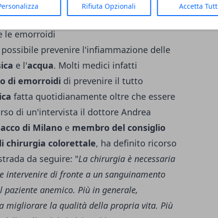
atiche.
Personalizza
Rifiuta Opzionali
Accetta Tut
e le emorroidi
è possibile prevenire l'infiammazione delle
sica
e l'
acqua
. Molti medici infatti
o di emorroidi
di prevenire il tutto
ica
fatta quotidianamente oltre che essere
orso di un'intervista il dottore Andrea
acco di Milano
e
membro del consiglio
di chirurgia colorettale
, ha definito ricorso
 strada da seguire: "
La chirurgia è necessaria
re intervenire di fronte a un sanguinamento
il paziente anemico. Più in generale,
 migliorare la qualità della propria vita. Più