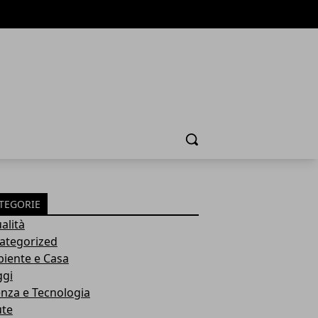
Cerca
TEGORIE
alità
ategorized
iente e Casa
ggi
enza e Tecnologia
ute