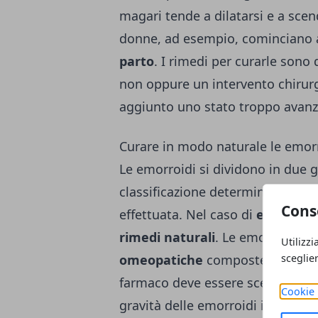
magari tende a dilatarsi e a scen
donne, ad esempio, cominciano
parto
. I rimedi per curarle sono
non oppure un intervento chiru
aggiunto uno stato troppo avanz
Curare in modo naturale le emor
Le emorroidi si dividono in due 
classificazione determina anche 
Cons
effettuata. Nel caso di
emorroidi
rimedi naturali
. Le emorroidi, 
Utilizzi
sceglie
omeopatiche
composte magari co
farmaco deve essere scelto dal v
Cookie 
gravità delle emorroidi infiammate