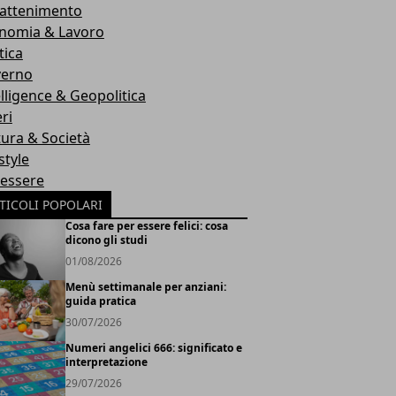
rattenimento
nomia & Lavoro
tica
erno
elligence & Geopolitica
ri
tura & Società
style
essere
TICOLI POPOLARI
Cosa fare per essere felici: cosa
dicono gli studi
01/08/2026
Menù settimanale per anziani:
guida pratica
30/07/2026
Numeri angelici 666: significato e
interpretazione
29/07/2026