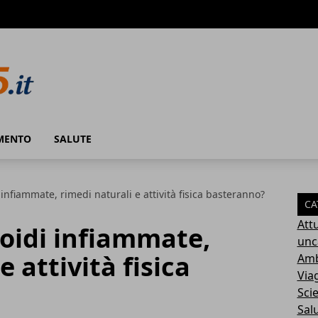
MENTO
SALUTE
infiammate, rimedi naturali e attività fisica basteranno?
CA
Attu
oidi infiammate,
unc
e attività fisica
Amb
Via
Sci
Sal