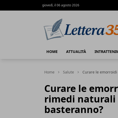
giovedì, il 06 agosto 2026
Lettera35
HOME
ATTUALITÀ
INTRATTENI
Home
Salute
Curare le emorroidi 
Curare le emorr
rimedi naturali 
basteranno?