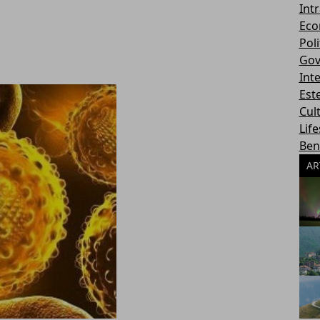
Int
Eco
Poli
Gov
Int
Este
Cul
Life
Ben
AR