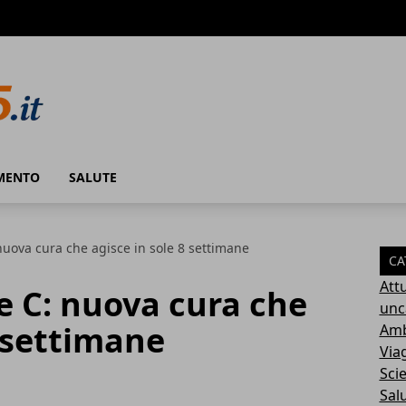
MENTO
SALUTE
nuova cura che agisce in sole 8 settimane
CA
Attu
e C: nuova cura che
unc
8 settimane
Amb
Via
Sci
Sal