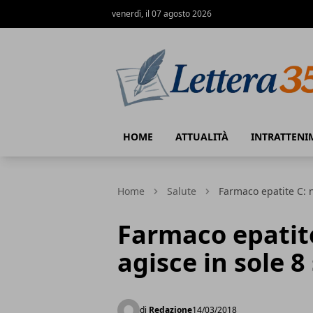
venerdì, il 07 agosto 2026
Lettera35
HOME
ATTUALITÀ
INTRATTENI
Home
Salute
Farmaco epatite C: 
Farmaco epatit
agisce in sole 
di
Redazione
14/03/2018