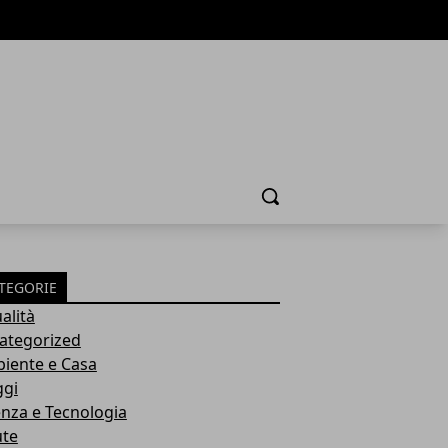
Cerca
TEGORIE
alità
ategorized
iente e Casa
ggi
enza e Tecnologia
ute