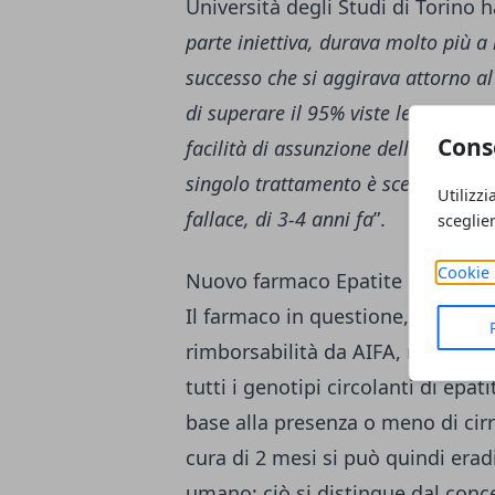
Università degli Studi di Torino 
parte iniettiva, durava molto più a 
successo che si aggirava attorno al 
di superare il 95% viste le caratteris
Cons
facilità di assunzione della terapia
singolo trattamento è scesa al di s
Utilizzi
fallace, di 3-4 anni fa
”.
sceglie
Cookie 
Nuovo farmaco Epatite C, due fo
Il farmaco in questione, il
Mavir
rimborsabilità da AIFA, realizza
tutti i genotipi circolanti di epat
base alla presenza o meno di cirro
cura di 2 mesi si può quindi eradi
umano; ciò si distingue dal conce