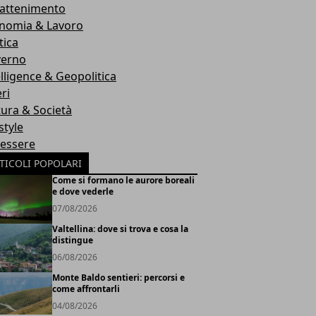
rattenimento
nomia & Lavoro
tica
erno
elligence & Geopolitica
ri
tura & Società
style
essere
TICOLI POPOLARI
Come si formano le aurore boreali
e dove vederle
07/08/2026
Valtellina: dove si trova e cosa la
distingue
06/08/2026
Monte Baldo sentieri: percorsi e
come affrontarli
04/08/2026