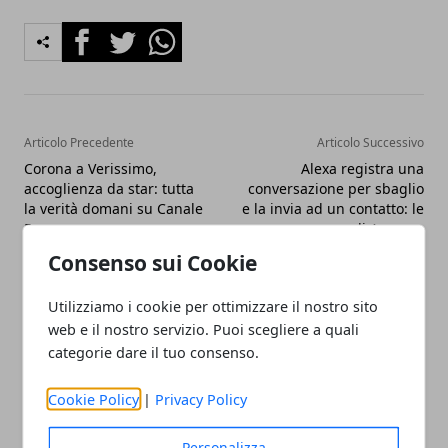
Facebook
Twitter
Whatsapp
Articolo Precedente
Articolo Successivo
Corona a Verissimo,
Alexa registra una
accoglienza da star: tutta
conversazione per sbaglio
la verità domani su Canale
e la invia ad un contatto: le
5
scuse di Amazon
Consenso sui Cookie
Utilizziamo i cookie per ottimizzare il nostro sito
web e il nostro servizio. Puoi scegliere a quali
categorie dare il tuo consenso.
Redazione
Cookie Policy
|
Privacy Policy
Personalizza