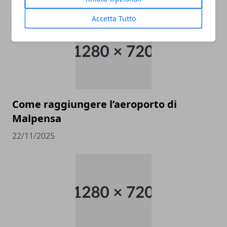
Accetta Tutto
Come raggiungere l’aeroporto di
Malpensa
22/11/2025