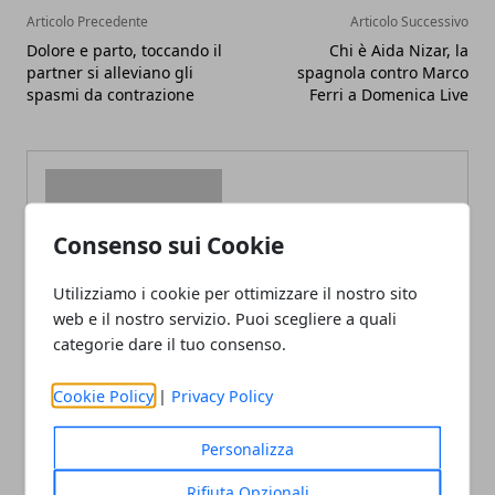
Articolo Precedente
Articolo Successivo
Dolore e parto, toccando il
Chi è Aida Nizar, la
partner si alleviano gli
spagnola contro Marco
spasmi da contrazione
Ferri a Domenica Live
Consenso sui Cookie
Redazione
Utilizziamo i cookie per ottimizzare il nostro sito
web e il nostro servizio. Puoi scegliere a quali
categorie dare il tuo consenso.
Cookie Policy
|
Privacy Policy
Personalizza
ARTICOLI CORRELATI
Rifiuta Opzionali