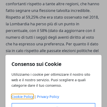
confortanti rispetto a tante altre regioni, che hanno
fatto segnare una flessione talvolta incredibile.
Rispetto al 59,25% che era stato osservato nel 2018,
la Lombardia ha perso più di un punto in
percentuale, con il 58% (dato da aggiornare con il
numero di tutti i seggi) degli aventi diritto al voto
che ha espresso una preferenza. Per quanto il dato
sia in calo rispetto alle passate elezioni politiche del
2018, la Lombardia
supera ampiamente la media
Consenso sui Cookie
nazionale ferma a circa il 51%.
Utilizziamo i cookie per ottimizzare il nostro sito
Elezioni politiche 2022: affluenza bassa a Napoli per
web e il nostro servizio. Puoi scegliere a quali
il maltempo
categorie dare il tuo consenso.
Il
maltempo
che attanaglia la città di Napoli a
partire dalle prime ore del 25 settembre del 2022 è
Cookie Policy
|
Privacy Policy
stato indicato come una delle possibili cause della