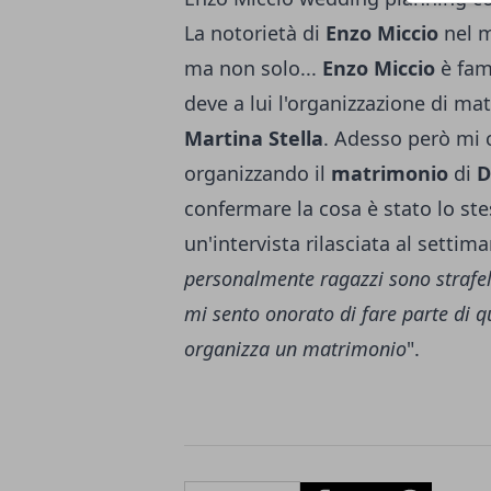
La notorietà di
Enzo Miccio
nel m
ma non solo...
Enzo Miccio
è fa
deve a lui l'organizzazione di m
Martina
Stella
. Adesso però mi c
organizzando il
matrimonio
di
D
confermare la cosa è stato lo st
un'intervista rilasciata al settim
personalmente ragazzi sono strafeli
mi sento onorato di fare parte di q
organizza un matrimonio
".