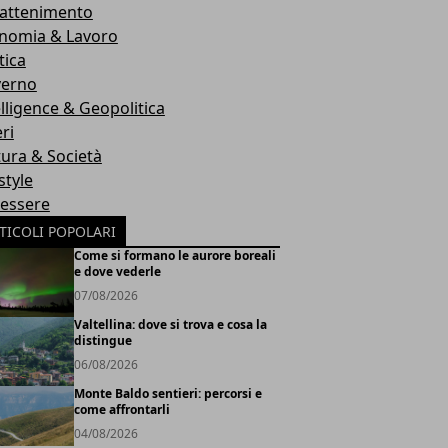
rattenimento
nomia & Lavoro
tica
erno
elligence & Geopolitica
ri
tura & Società
style
essere
TICOLI POPOLARI
Come si formano le aurore boreali
e dove vederle
07/08/2026
Valtellina: dove si trova e cosa la
distingue
06/08/2026
Monte Baldo sentieri: percorsi e
come affrontarli
04/08/2026