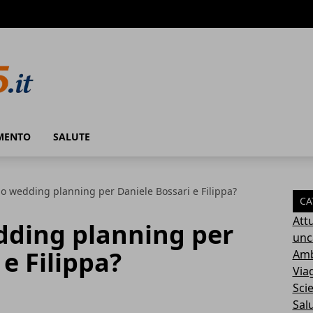
MENTO
SALUTE
o wedding planning per Daniele Bossari e Filippa?
CA
Attu
dding planning per
unc
e Filippa?
Amb
Via
Sci
Sal