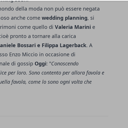
ondo della moda non può essere negata
moso anche come
wedding
planning
, si
atrimoni come quello di
Valeria Marini
e
ioè pronto a tornare alla carica
aniele Bossari e Filippa Lagerback
. A
esso Enzo Miccio in occasione di
anale di gossip
Oggi
: "
Conoscendo
ce per loro. Sono contento per allora favola e
uella favola, come lo sono ogni volta che