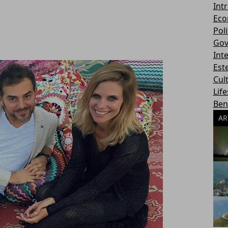
Int
Eco
Poli
Gov
Int
Este
Cul
Life
Ben
AR