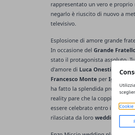
rappresentato un vero e proprio ri
negarlo è riuscito di nuovo a me
televisivo.
Esplosione di amore grande fratel
In occasione del
Grande Fratell
stato il protagonista assoluto. Tu
d'amore di
Luca Onestini e Sole
Cons
Francesco Monte
per
Ignazio
M
Utilizzi
ha fatto la splendida proposta 
sceglie
reality pare che la coppia sia gi
Cookie 
essere celebrato entro il 2018. L
rilasciata da loro
wedding plann
Enzo Miccio wedding planning c