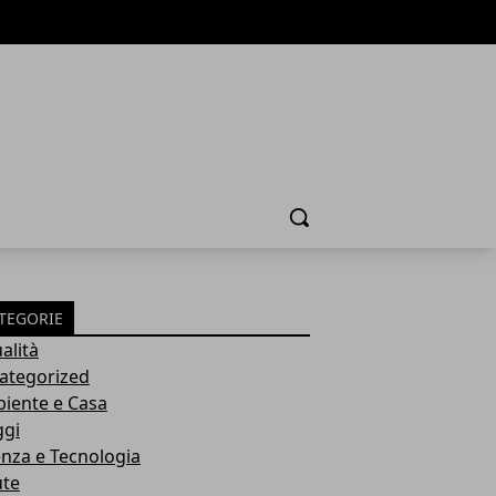
Cerca
TEGORIE
alità
ategorized
iente e Casa
ggi
enza e Tecnologia
ute