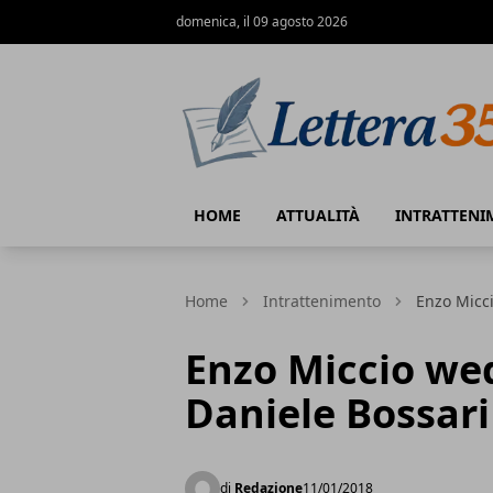
domenica, il 09 agosto 2026
Lettera35
HOME
ATTUALITÀ
INTRATTENI
Home
Intrattenimento
Enzo Micci
Enzo Miccio we
Daniele Bossari 
di
Redazione
11/01/2018