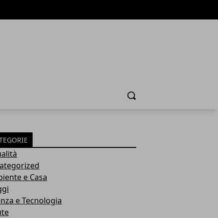
Cerca
TEGORIE
alità
ategorized
iente e Casa
ggi
enza e Tecnologia
ute