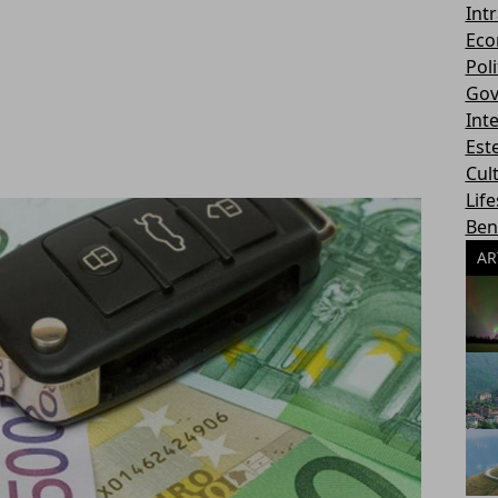
Int
Eco
Poli
Gov
Int
Este
Cul
Life
Ben
AR