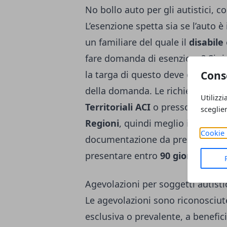
No bollo auto per gli autistici, 
L’esenzione spetta sia se l’auto è 
un familiare del quale il
disabile
fare domanda di esenzione? Si r
Cons
la targa di questo deve essere i
della domanda. Le richieste di e
Utilizzi
Territoriali ACI
o presso la Dele
sceglie
Regioni
, quindi meglio informar
Cookie 
documentazione da presentare sc
presentare entro
90 giorni
dal pa
Agevolazioni per soggetti autistic
Le agevolazioni sono riconosciute s
esclusiva o prevalente, a benefici