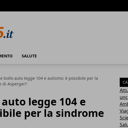
MENTO
SALUTE
e bollo auto legge 104 e autismo: è possibile per la
CA
 di Asperger?
Attu
unc
 auto legge 104 e
Amb
ibile per la sindrome
Via
Sci
Sal