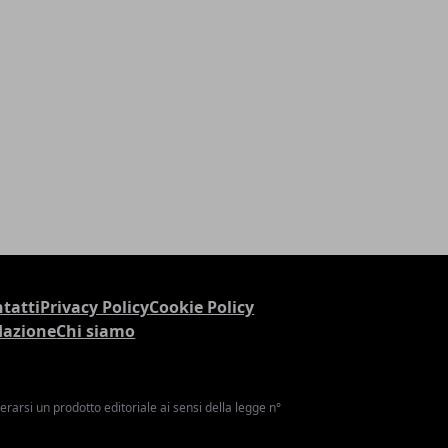
tatti
Privacy Policy
Cookie Policy
dazione
Chi siamo
arsi un prodotto editoriale ai sensi della legge n°