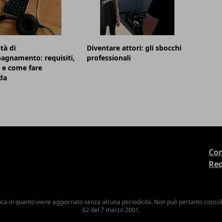
tà di
Diventare attori: gli sbocchi
agnamento: requisiti,
professionali
 e come fare
da
Con
Re
ica in quanto viene aggiornato senza alcuna periodicità. Non può pertanto consider
62 del 7 marzo 2001.