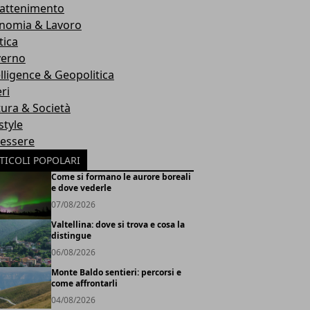
rattenimento
nomia & Lavoro
tica
erno
elligence & Geopolitica
ri
tura & Società
style
essere
TICOLI POPOLARI
Come si formano le aurore boreali
e dove vederle
07/08/2026
Valtellina: dove si trova e cosa la
distingue
06/08/2026
Monte Baldo sentieri: percorsi e
come affrontarli
04/08/2026