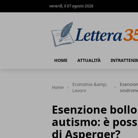
venerdì, il 07 agosto 2026
Lettera35
HOME
ATTUALITÀ
INTRATTENI
Economia &amp;
Esenzion
Home
Lavoro
sindrome
Esenzione bollo
autismo: è poss
di Asperger?