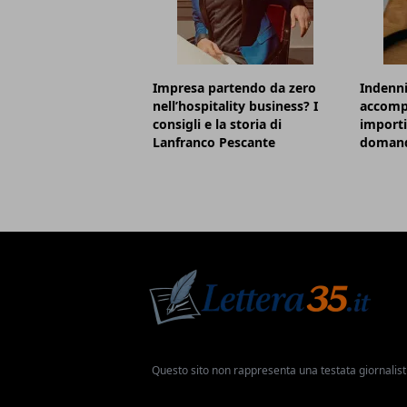
Impresa partendo da zero
Indenni
nell’hospitality business? I
accomp
consigli e la storia di
importi
Lanfranco Pescante
doman
Questo sito non rappresenta una testata giornalist