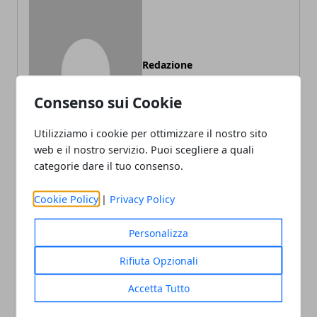
Redazione
Consenso sui Cookie
Utilizziamo i cookie per ottimizzare il nostro sito
web e il nostro servizio. Puoi scegliere a quali
categorie dare il tuo consenso.
ARTICOLI CORRELATI
Cookie Policy
|
Privacy Policy
Personalizza
Rifiuta Opzionali
Accetta Tutto