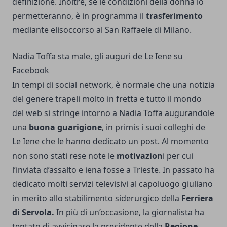
definizione. Inoltre, se le condizioni della donna lo
permetteranno, è in programma il
trasferimento
mediante elisoccorso al San Raffaele di Milano.
Nadia Toffa sta male, gli auguri de Le Iene su
Facebook
In tempi di social network, è normale che una notizia
del genere trapeli molto in fretta e tutto il mondo
del web si stringe intorno a Nadia Toffa augurandole
una
buona guarigione
, in primis i suoi colleghi de
Le Iene che le hanno dedicato un post. Al momento
non sono stati rese note le
motivazion
i per cui
l’inviata d’assalto e iena fosse a Trieste. In passato ha
dedicato molti servizi televisivi al capoluogo giuliano
in merito allo stabilimento siderurgico della
Ferriera
di Servola.
In più di un’occasione, la giornalista ha
tentato di avvicinare la presidente della
Regione