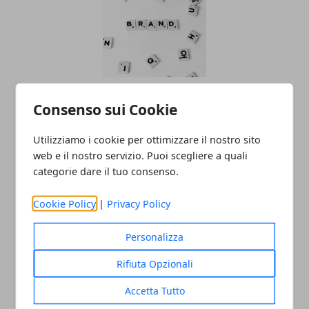
Intervista.it spiega: cos’è il brand
Consenso sui Cookie
storytelling e perché investire in
un’intervista per rafforzarlo
Utilizziamo i cookie per ottimizzare il nostro sito
web e il nostro servizio. Puoi scegliere a quali
22/10/2025
categorie dare il tuo consenso.
Cookie Policy
|
Privacy Policy
Personalizza
Rifiuta Opzionali
Accetta Tutto
Auto ibride: come comprare un buon