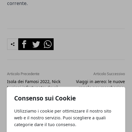
corrente.
Facebook
Twitter
Whatsapp
Articolo Precedente
Articolo Successivo
Isola dei Famosi 2022, Nick
Viaggi in aereo: le nuove
Luciani infortunato: dovrà
regole per mascherine,
abbandonare il
Green Pass e Plf
Consenso sui Cookie
programma?
Utilizziamo i cookie per ottimizzare il nostro sito
web e il nostro servizio. Puoi scegliere a quali
categorie dare il tuo consenso.