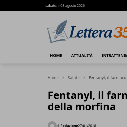
sabato, il 08 agosto 2026
Lettera35
HOME
ATTUALITÀ
INTRATTENI
Home
Salute
Fentanyl, il farmaco
Fentanyl, il fa
della morfina
di
Redazione
27/01/2018