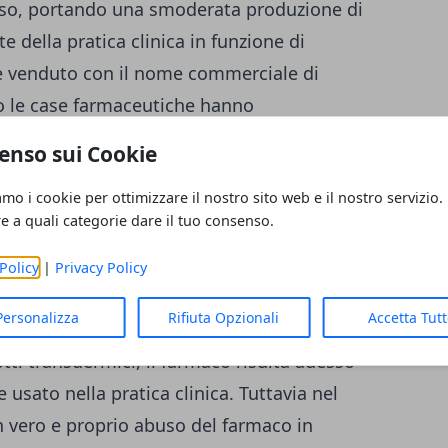
fuso, portando una smoderata produzione di
te della pratica clinica in funzione di
te venduto con il nome commerciale di
o le case farmaceutiche hanno
dicinale con altri nomi, quali alfentanil,
enso sui Cookie
armaci che superano di 10 mila volte la
amo i cookie per ottimizzare il nostro sito web e il nostro servizio.
l farmaco, sono state sotto forma di
re a quali categorie dare il tuo consenso.
esic. Poi ci furono aziende che lo
", sempre a base dell'oppiaceo. Lentamente
Policy
|
Privacy Policy
 una formula oromucosale
detta Actiq, e poi
Personalizza
Rifiuta Opzionali
Accetta Tut
Grazie al fatto che
bili chiamate Fentora.
ti transdermici, il farmaco risulta adesso
e usato nella pratica clinica. Tuttavia nel
n vero e proprio abuso del farmaco in