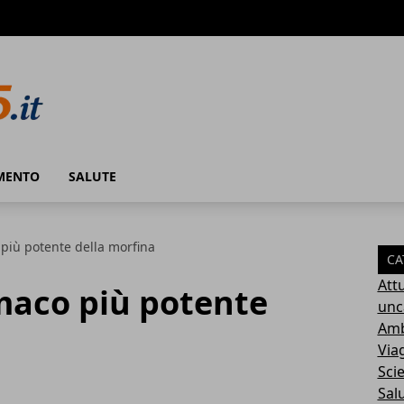
MENTO
SALUTE
 più potente della morfina
CA
Attu
rmaco più potente
unc
Amb
Via
Sci
Sal