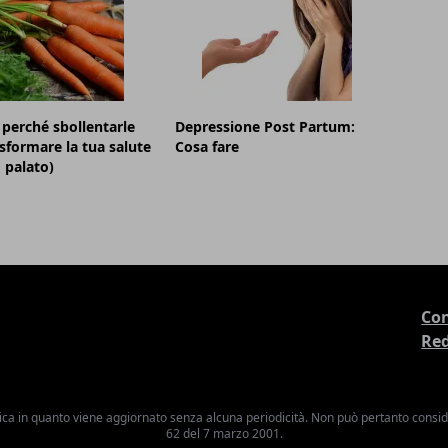
 perché sbollentarle
Depressione Post Partum:
sformare la tua salute
Cosa fare
o palato)
Con
Re
ica in quanto viene aggiornato senza alcuna periodicità. Non può pertanto consider
62 del 7 marzo 2001.