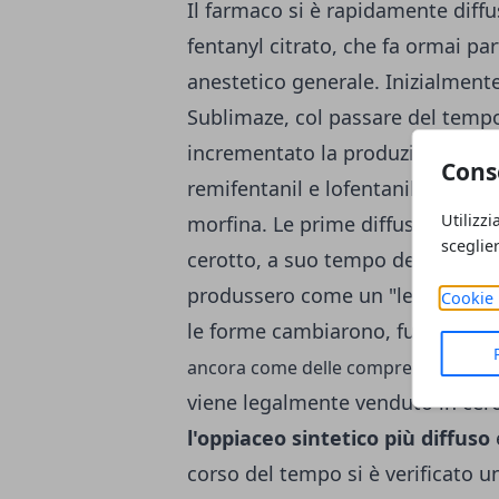
Il farmaco si è rapidamente dif
fentanyl citrato, che fa ormai par
anestetico generale. Inizialmen
Sublimaze, col passare del temp
incrementato la produzione del me
Cons
remifentanil e lofentanil. Tutti f
Utilizzi
morfina. Le prime diffusioni de
sceglie
cerotto, a suo tempo detto Durog
produssero come un "lecca-lecca
Cookie 
le forme cambiarono, fu ideata
ancora come delle compresse orosolu
viene legalmente venduto in cerot
l'oppiaceo sintetico più diffuso
corso del tempo si è verificato u