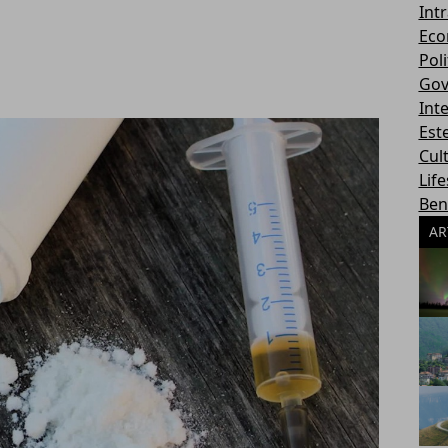
Int
Eco
Poli
Gov
Int
Este
Cul
Life
Ben
AR