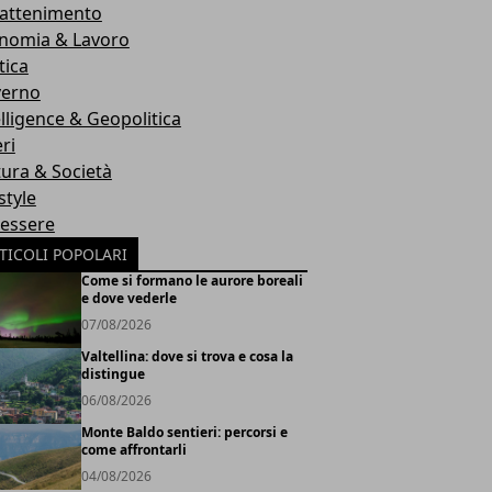
rattenimento
nomia & Lavoro
tica
erno
elligence & Geopolitica
ri
tura & Società
style
essere
TICOLI POPOLARI
Come si formano le aurore boreali
e dove vederle
07/08/2026
Valtellina: dove si trova e cosa la
distingue
06/08/2026
Monte Baldo sentieri: percorsi e
come affrontarli
04/08/2026