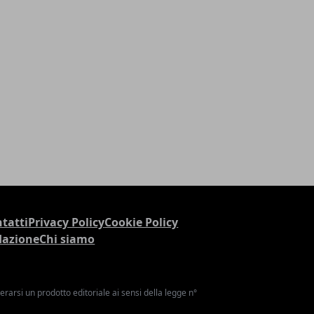
tatti
Privacy Policy
Cookie Policy
dazione
Chi siamo
arsi un prodotto editoriale ai sensi della legge n°