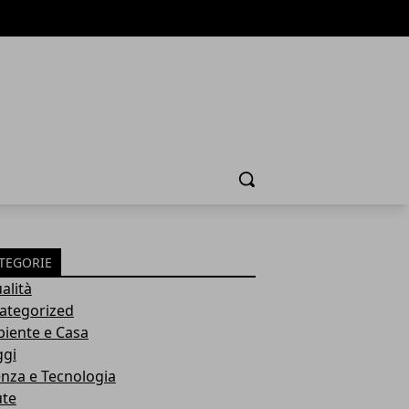
Cerca
TEGORIE
alità
ategorized
iente e Casa
ggi
enza e Tecnologia
ute