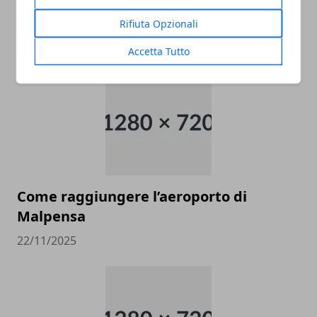
Rifiuta Opzionali
ARTICOLI CORRELATI
Accetta Tutto
Come raggiungere l’aeroporto di
Malpensa
22/11/2025