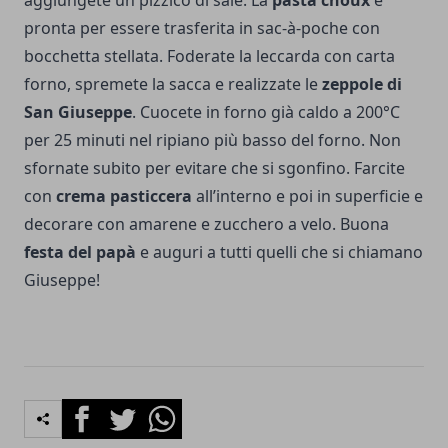
aggiungete un pizzico di sale. La
pasta choux
è
pronta per essere trasferita in sac-à-poche con
bocchetta stellata. Foderate la leccarda con carta
forno, spremete la sacca e realizzate le
zeppole di
San Giuseppe
. Cuocete in forno già caldo a 200°C
per 25 minuti nel ripiano più basso del forno. Non
sfornate subito per evitare che si sgonfino. Farcite
con
crema pasticcera
all’interno e poi in superficie e
decorare con amarene e zucchero a velo. Buona
festa del papà
e auguri a tutti quelli che si chiamano
Giuseppe!
Facebook
Twitter
Whatsapp