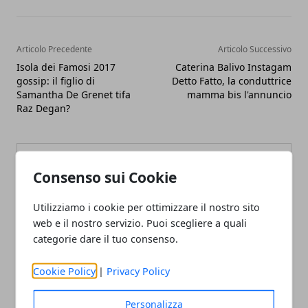
Articolo Precedente
Articolo Successivo
Isola dei Famosi 2017
Caterina Balivo Instagam
gossip: il figlio di
Detto Fatto, la conduttrice
Samantha De Grenet tifa
mamma bis l'annuncio
Raz Degan?
Consenso sui Cookie
Utilizziamo i cookie per ottimizzare il nostro sito
Redazione
web e il nostro servizio. Puoi scegliere a quali
categorie dare il tuo consenso.
Cookie Policy
|
Privacy Policy
Personalizza