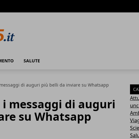
MENTO
SALUTE
i messaggi di auguri più belli da inviare su Whatsapp
CA
Attu
: i messaggi di auguri
unc
viare su Whatsapp
Amb
Via
Sci
Sal