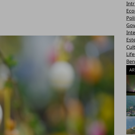
Int
Eco
Poli
Gov
Int
Este
Cul
Life
Ben
AR