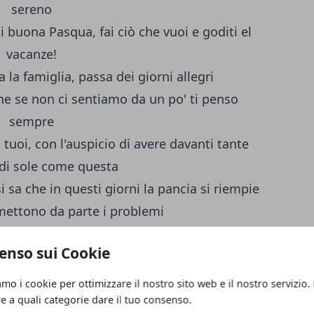
sereno
di buona Pasqua, fai ciò che vuoi e goditi el
vacanze!
la famiglia, passa dei giorni allegri
e se non ci sentiamo da un po' ti penso
sempre
 tuoi, con l'auspicio di avere davanti tante
 di sole come questa
sa che in questi giorni la pancia si riempie
 mettono da parte i problemi
 passa delle vacanze piacevoli con chi ami
enso sui Cookie
glio augurarti una Buona Pasqua
li auguri di Buona Pasqua ti raggiunga in un
amo i cookie per ottimizzare il nostro sito web e il nostro servizio.
mento felice
re a quali categorie dare il tuo consenso.