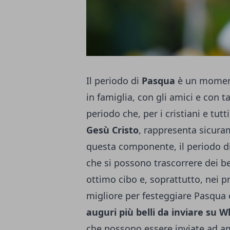
Il periodo di
Pasqua
è un moment
in famiglia, con gli amici e con t
periodo che, per i cristiani e tut
Gesù Cristo
, rappresenta sicurame
questa componente, il periodo d
che si possono trascorrere dei b
ottimo cibo e, soprattutto, nei p
migliore per festeggiare Pasqua 
auguri più belli da inviare su 
che possono essere inviate ad am