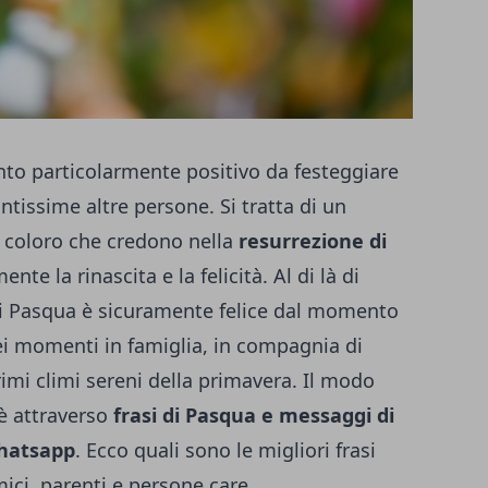
o particolarmente positivo da festeggiare
antissime altre persone. Si tratta di un
ti coloro che credono nella
resurrezione di
nte la rinascita e la felicità. Al di là di
i Pasqua è sicuramente felice dal momento
ei momenti in famiglia, in compagnia di
rimi climi sereni della primavera. Il modo
è attraverso
frasi di Pasqua e messaggi di
Whatsapp
. Ecco quali sono le migliori frasi
ici, parenti e persone care.