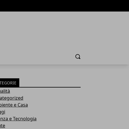
Cerca
TEGORIE
alità
ategorized
iente e Casa
ggi
enza e Tecnologia
ute