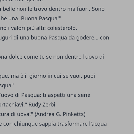
ù belle non le trovo dentro ma fuori. Sono
che una. Buona Pasqua!''
o i valori più alti: colesterolo,
auguri di una buona Pasqua da godere… con
na dolce come te se non dentro l’uovo di
e, ma è il giorno in cui se vuoi, puoi
squa''
’uovo di Pasqua: ti aspetti una serie
ortachiavi." Rudy Zerbi
ura di uova!'' (Andrea G. Pinketts)
e con chiunque sappia trasformare l'acqua