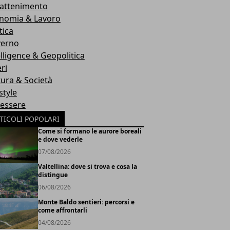
rattenimento
nomia & Lavoro
tica
erno
elligence & Geopolitica
ri
tura & Società
style
essere
TICOLI POPOLARI
Come si formano le aurore boreali
e dove vederle
07/08/2026
Valtellina: dove si trova e cosa la
distingue
06/08/2026
Monte Baldo sentieri: percorsi e
come affrontarli
04/08/2026