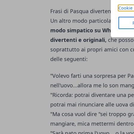
Cookie 
Frasi di Pasqua divertenti e aug
Un altro modo particolarmente o
modo simpatico su Whatsapp
e 
divertenti e originali,
che posson
soprattutto ai propri amici con 
delle seguenti:
"Volevo farti una sorpresa per Pa
nell'uovo...allora me lo son mangi
"Ricorda: potrai diventare una p
potrai mai rinunciare alle uova d
"Ma cosa vuol dire "sei troppo g
mangiare, mica mettermi dentro
"Sarà nato prima l'uovo... o la vo