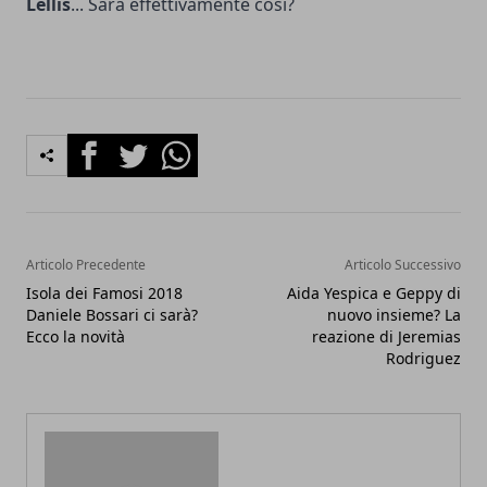
Lellis
... Sarà effettivamente così?
Facebook
Twitter
Whatsapp
Articolo Precedente
Articolo Successivo
Isola dei Famosi 2018
Aida Yespica e Geppy di
Daniele Bossari ci sarà?
nuovo insieme? La
Ecco la novità
reazione di Jeremias
Rodriguez