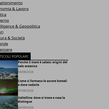
rattenimento
nomia & Lavoro
tica
erno
elligence & Geopolitica
ri
tura & Società
style
essere
TICOLI POPOLARI
Perché il mare è salato: origini del
sale oceanico
09/08/2026
Come si formano le aurore boreali
e dove vederle
07/08/2026
Valtellina: dove si trova e cosa la
distingue
06/08/2026