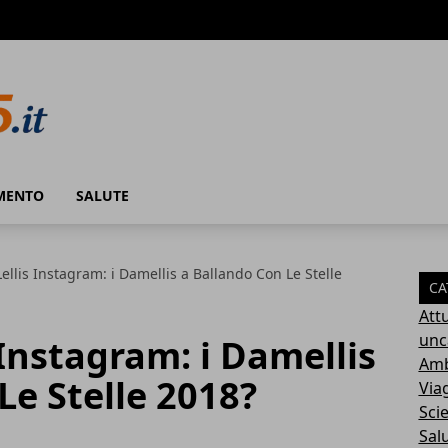
MENTO
SALUTE
Lellis Instagram: i Damellis a Ballando Con Le Stelle
CA
Attu
unc
 Instagram: i Damellis
Amb
Le Stelle 2018?
Via
Sci
Sal