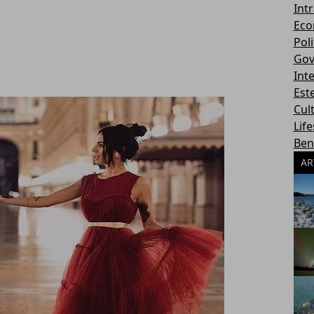
Int
Eco
Poli
Gov
Int
Este
Cul
Life
Ben
AR