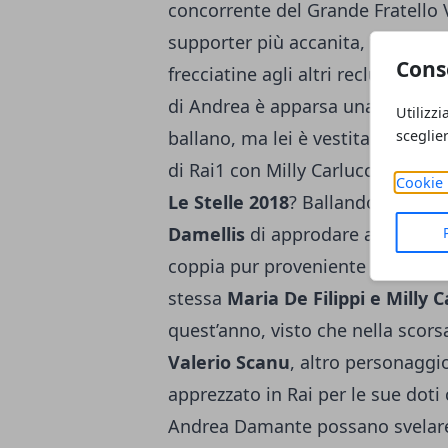
concorrente del Grande Fratello VI
supporter più accanita, facendo 
Cons
frecciatine agli altri reclusi dell
di Andrea è apparsa una foto molt
Utilizzi
sceglie
ballano, ma lei è vestita come le
di Rai1 con Milly Carlucci. Che si
Cookie 
Le Stelle 2018
? Ballando Con Le 
Damellis
di approdare a uno show
coppia pur proveniente da Uomin
stessa
Maria De Filippi e Milly C
quest’anno, visto che nella scor
Valerio Scanu
, altro personagg
apprezzato in Rai per le sue doti 
Andrea Damante possano svelare 