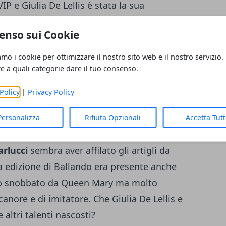
P e Giulia De Lellis è stata la sua
il tifo, commentando e lanciando
enso sui Cookie
a Casa su
Instagram
. Oggi sul profilo social
o enigmatica, visto che lui e Giulia
amo i cookie per ottimizzare il nostro sito web e il nostro servizio.
re a quali categorie dare il tuo consenso.
 professioniste dello show del sabato sera
ano in lizza per partecipare a
Ballando Con
Policy
|
Privacy Policy
Stelle 2018 è una grossa opportunità per i
 nella prima rete della Rai. Del resto, la
Personalizza
Rifiuta Opzionali
Accetta Tut
i e Donne è stata un po’ snobbata dalla
arlucci
sembra aver affilato gli artigli da
sa edizione di Ballando era presente anche
io snobbato da Queen Mary ma molto
canore e di imitatore. Che Giulia De Lellis e
altri talenti nascosti?