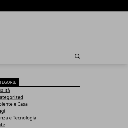
Cerca
TEGORIE
alità
ategorized
iente e Casa
ggi
enza e Tecnologia
ute