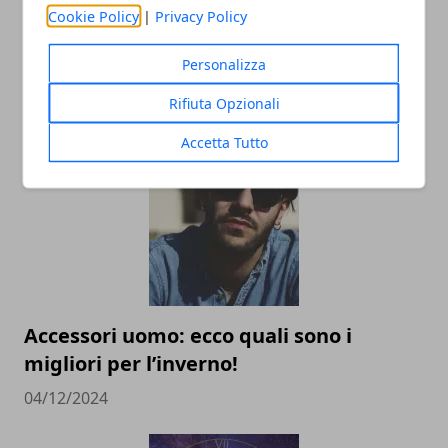
Cookie Policy
|
Privacy Policy
L’universo Harry Potter: libri, film,
mostre e serie TV, tutte le versioni del
Personalizza
mondo fantasy più noto al mondo
Rifiuta Opzionali
02/09/2025
Accetta Tutto
Accessori uomo: ecco quali sono i
migliori per l’inverno!
04/12/2024