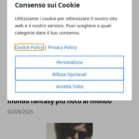
Consenso sui Cookie
ARTICOLI CORRELATI
Utilizziamo i cookie per ottimizzare il nostro sito
web e il nostro servizio. Puoi scegliere a quali
categorie dare il tuo consenso.
Cookie Policy
|
Privacy Policy
Personalizza
Rifiuta Opzionali
L’universo Harry Potter: libri, film,
Accetta Tutto
mostre e serie TV, tutte le versioni del
mondo fantasy più noto al mondo
02/09/2025