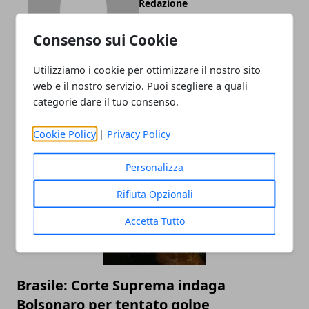
Redazione
Consenso sui Cookie
Utilizziamo i cookie per ottimizzare il nostro sito
web e il nostro servizio. Puoi scegliere a quali
categorie dare il tuo consenso.
Cookie Policy
|
Privacy Policy
ARTICOLI CORRELATI
Personalizza
Rifiuta Opzionali
Accetta Tutto
Brasile: Corte Suprema indaga
Bolsonaro per tentato golpe