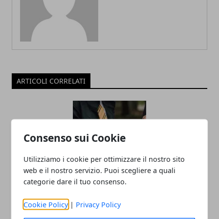
ARTICOLI CORRELATI
Consenso sui Cookie
Utilizziamo i cookie per ottimizzare il nostro sito
web e il nostro servizio. Puoi scegliere a quali
categorie dare il tuo consenso.
L’universo Harry Potter: libri, film,
mostre e serie TV, tutte le versioni del
Cookie Policy
|
Privacy Policy
mondo fantasy più noto al mondo