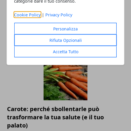
categorie dare il tuo consenso.
Cookie Policy
|
Privacy Policy
Perché è importante utilizzare la
Personalizza
protezione solare tutti i giorni?
Rifiuta Opzionali
02/10/2025
Accetta Tutto
Carote: perché sbollentarle può
trasformare la tua salute (e il tuo
palato)