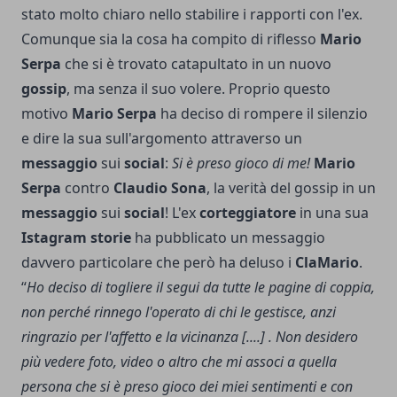
stato molto chiaro nello stabilire i rapporti con l'ex.
Comunque sia la cosa ha compito di riflesso
Mario
Serpa
che si è trovato catapultato in un nuovo
gossip
, ma senza il suo volere. Proprio questo
motivo
Mario
Serpa
ha deciso di rompere il silenzio
e dire la sua sull'argomento attraverso un
messaggio
sui
social
:
Si è preso gioco di me!
Mario
Serpa
contro
Claudio
Sona
, la verità del gossip in un
messaggio
sui
social
! L'ex
corteggiatore
in una sua
Istagram storie
ha pubblicato un messaggio
davvero particolare che però ha deluso i
ClaMario
.
“
Ho deciso di togliere il segui da tutte le pagine di coppia,
non perché rinnego l'operato di chi le gestisce, anzi
ringrazio per l'affetto e la vicinanza [....] . Non desidero
più vedere foto, video o altro che mi associ a quella
persona che si è preso gioco dei miei sentimenti e con