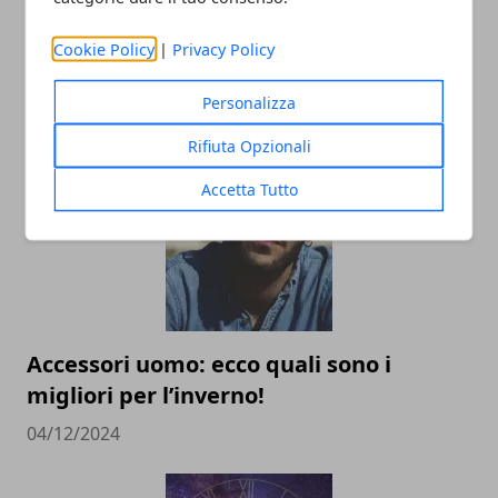
L’universo Harry Potter: libri, film,
Cookie Policy
|
Privacy Policy
mostre e serie TV, tutte le versioni del
mondo fantasy più noto al mondo
Personalizza
02/09/2025
Rifiuta Opzionali
Accetta Tutto
Accessori uomo: ecco quali sono i
migliori per l’inverno!
04/12/2024