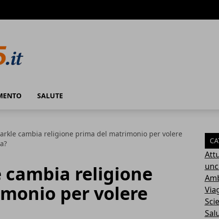
MENTO
SALUTE
kle cambia religione prima del matrimonio per volere
CA
na?
Attu
unc
cambia religione
Amb
imonio per volere
Via
Sci
Sal