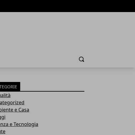
Cerca
TEGORIE
alità
ategorized
iente e Casa
ggi
enza e Tecnologia
ute