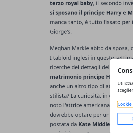
terzo royal baby
, il secondo inv
si sposano il principe Harry e
manca tanto, è tutto fissato per 
Giorge's.
Meghan Markle abito da sposa, chi
I tabloid inglesi in queste sett
ricerche dei dettagli delle nozze 
Cons
matrimonio principe Harry e 
Utilizzi
anche un altro tipo di attesa:
Me
sceglie
stilista? La curiosità, in questo 
Cookie 
noto l'attrice americana è già a
dovrebbe optare per un colore di
postata da
Kate Middleton
... M