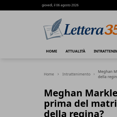
giovedì, il 06 agosto 2026
Lettera35
HOME
ATTUALITÀ
INTRATTENI
Meghan Mar
Home
Intrattenimento
della regi
Meghan Markle 
prima del matr
della regina?