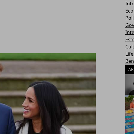
Int
Eco
Poli
Gov
Int
Este
Cul
Life
Ben
AR