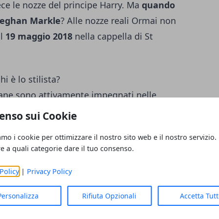
ece le nozze del principe Harry. Ma
quando
 Meghan Markle
? Alle nozze reali Ormai non
il
19 maggio 2018
nella cappella di St
 è lo stilista?
imane sono attivamente impegnati nelle
reali. Cosa avranno scelto per il loro
enso sui Cookie
Meghan Markle
? Nel frattempo cresce
amo i cookie per ottimizzare il nostro sito web e il nostro servizio.
ghan Markle abito da sposa
, chi è lo
re a quali categorie dare il tuo consenso.
ultimo caso, è dettata dal fatto che come
Policy
|
Privacy Policy
l suo secondo matrimonio, motivo per cui
verso dal bianco candido, scelta già
Personalizza
Rifiuta Opzionali
Accetta Tut
eghan Markle rispetterà la tradizione o