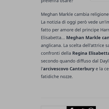
preferirà osare?
Meghan Markle cambia religione 
La notizia di oggi però vede un
fatto per amore del principe Har
Elisabetta...
Meghan Markle cam
anglicana. La scelta dell'attrice 
confronti della
Regina Elisabetta
secondo quando diffuso dal Dayl
l'
arcivescovo Canterbury
e la c
fatidiche nozze.
Facebook
Twitter
Whatsapp