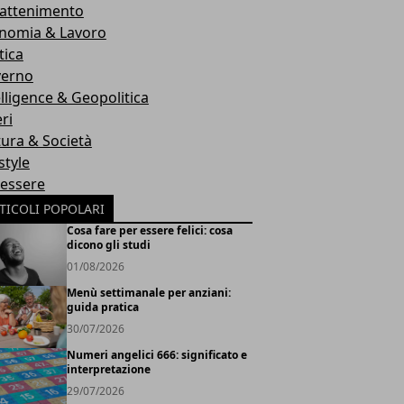
rattenimento
nomia & Lavoro
tica
erno
elligence & Geopolitica
ri
tura & Società
style
essere
TICOLI POPOLARI
Cosa fare per essere felici: cosa
dicono gli studi
01/08/2026
Menù settimanale per anziani:
guida pratica
30/07/2026
Numeri angelici 666: significato e
interpretazione
29/07/2026