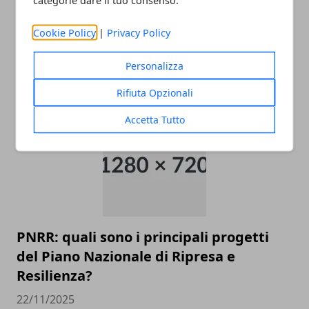
categorie dare il tuo consenso.
Cookie Policy
|
Privacy Policy
Come raggiungere l’aeroporto di
Malpensa
Personalizza
22/11/2025
Rifiuta Opzionali
Accetta Tutto
PNRR: quali sono i principali progetti
del Piano Nazionale di Ripresa e
Resilienza?
22/11/2025