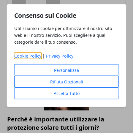
Consenso sui Cookie
Utilizziamo i cookie per ottimizzare il nostro sito
web e il nostro servizio. Puoi scegliere a quali
categorie dare il tuo consenso.
ARTICOLI CORRELATI
Cookie Policy
|
Privacy Policy
Personalizza
Rifiuta Opzionali
Accetta Tutto
Perché è importante utilizzare la
protezione solare tutti i giorni?