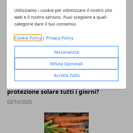
Utilizziamo i cookie per ottimizzare il nostro sito
web e il nostro servizio. Puoi scegliere a quali
ARTICOLI CORRELATI
categorie dare il tuo consenso.
Cookie Policy
|
Privacy Policy
Personalizza
Rifiuta Opzionali
Accetta Tutto
Perché è importante utilizzare la
protezione solare tutti i giorni?
02/10/2025