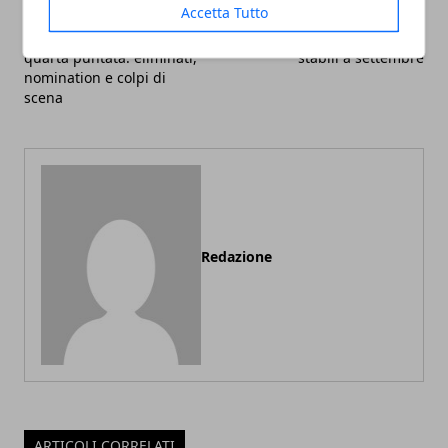
Accetta Tutto
Articolo Precedente
Articolo Successivo
Grande Fratello VIP diretta
Cessione del quinto: tassi
quarta puntata: eliminati,
stabili a settembre
nomination e colpi di
scena
Redazione
ARTICOLI CORRELATI