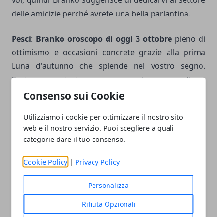
voi, quindi Branko suggerisce di dedicarvi al settore
delle amicizie perché avrete una bella parlantina.
Pesci
:
Branko oroscopo di oggi 3 ottobre
pieno di
ottimismo e occasioni concrete grazie alla prima
Luna d'autunno che splende nel vostro segno.
Purtroppo potrete essere nervosi a causa di un
equilibrio ormonale disturbato da Venere e Marte in
Consenso sui Cookie
opposizione, ma non teme il cielo è sereno.
Utilizziamo i cookie per ottimizzare il nostro sito
web e il nostro servizio. Puoi scegliere a quali
categorie dare il tuo consenso.
Cookie Policy
|
Privacy Policy
Facebook
Twitter
Whatsapp
Personalizza
Rifiuta Opzionali