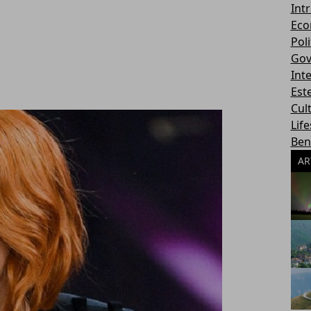
Int
Eco
Poli
Gov
Int
Este
Cul
Life
Ben
AR