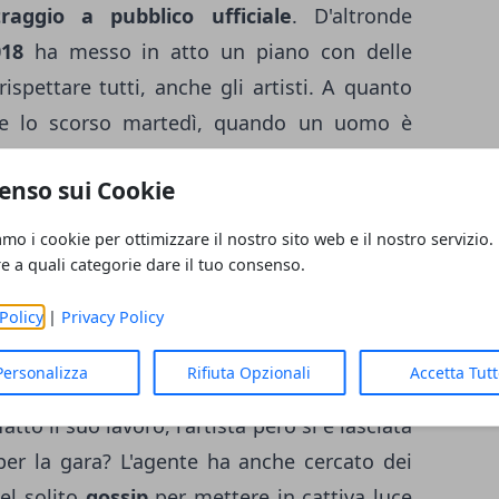
traggio a pubblico ufficiale
. D'altronde
18
ha messo in atto un piano con delle
ispettare tutti, anche gli artisti. A quanto
e lo scorso martedì, quando un uomo è
 Sanremo 2018, mentre c'era Fiorello.
enso sui Cookie
2018
amo i cookie per ottimizzare il nostro sito web e il nostro servizio.
re a quali categorie dare il tuo consenso.
val,
Giovanni Civita
è riuscito a superare la
co. Civita è stato abilissimo ad
eludere i
Policy
|
Privacy Policy
one resta ancora in sospeso, per Noemi è
Personalizza
Rifiuta Opzionali
Accetta Tut
otto che ha invitato Veronica Scoppeliti a
atto il suo lavoro, l'artista però si è lasciata
per la gara? L'agente ha anche cercato dei
del solito
gossip
per mettere in cattiva luce