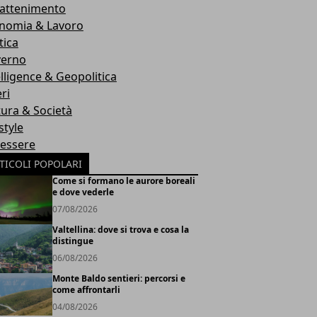
rattenimento
nomia & Lavoro
tica
erno
elligence & Geopolitica
ri
tura & Società
style
essere
TICOLI POPOLARI
Come si formano le aurore boreali
e dove vederle
07/08/2026
Valtellina: dove si trova e cosa la
distingue
06/08/2026
Monte Baldo sentieri: percorsi e
come affrontarli
04/08/2026