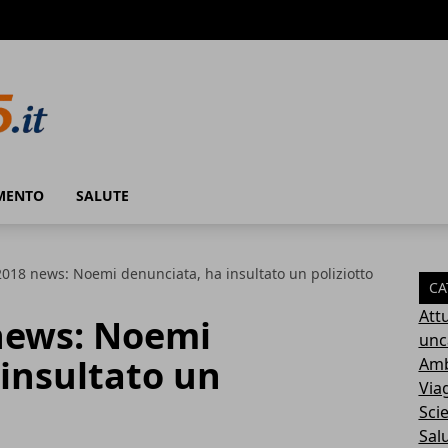
MENTO
SALUTE
018 news: Noemi denunciata, ha insultato un poliziotto
CA
Attu
news: Noemi
unc
insultato un
Amb
Via
Sci
Sal