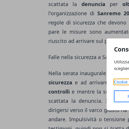
scattata la
denuncia
per
ol
l'organizzazione di
Sanremo 20
regole di sicurezza che devono r
pare le misure sono aumentat
riuscito ad arrivare sul palco di
Cons
Falle nella sicurezza a Sanremo 
Utilizzi
sceglie
Nella serata inaugurale del Festi
sicurezza
e ad arrivare sul pal
Cookie 
controlli
e mentre la sua questi
scattata la denuncia. Il polizi
dirigersi verso il varco giusto ha f
andare. Impulsività o tensione 
testimoni, quindi non si tratta 