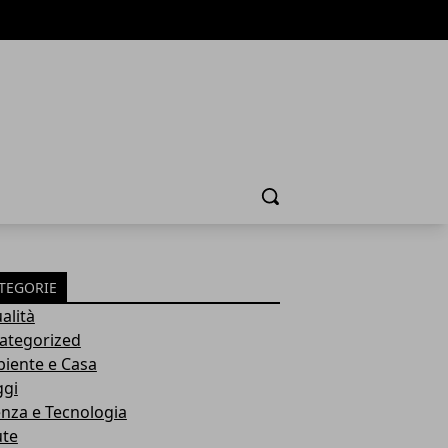
Cerca
TEGORIE
alità
ategorized
iente e Casa
ggi
enza e Tecnologia
ute