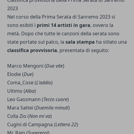
Classifica provvisoria della Prima Serata di Sanremo
2023
Nel corso della Prima Serata di Sanremo 2023 si
sono esibiti i
primi 14 artisti in gara
, ovvero la
metà. Dopo che tutte le canzoni della serata sono
state portate sul palco, la
sala stampa
ha stilato una
classifica provvisoria
, presentata di seguito:
Marco Mengoni (
Due vite
)
Elodie (
Due
)
Coma_Cose (
L'addio
)
Ultimo (
Alba
)
Leo Gassmann (
Terzo cuore
)
Mara Sattei (
Duemila minuti
)
Colla Zio (
Non mi va
)
Cugini di Campagna
(Lettera 22
)
Mr. Rain (
Supereroi
)