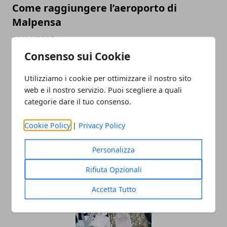
Come raggiungere l’aeroporto di
Malpensa
22/11/2025
Consenso sui Cookie
Utilizziamo i cookie per ottimizzare il nostro sito
web e il nostro servizio. Puoi scegliere a quali
categorie dare il tuo consenso.
Cookie Policy
|
Privacy Policy
PNRR: quali sono i principali progetti
Personalizza
del Piano Nazionale di Ripresa e
Rifiuta Opzionali
Resilienza?
Accetta Tutto
22/11/2025