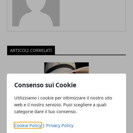
ARTICOLI CORRELATI
Consenso sui Cookie
Utilizziamo i cookie per ottimizzare il nostro sito
web e il nostro servizio. Puoi scegliere a quali
categorie dare il tuo consenso.
Perché è importante utilizzare la
protezione solare tutti i giorni?
Cookie Policy
|
Privacy Policy