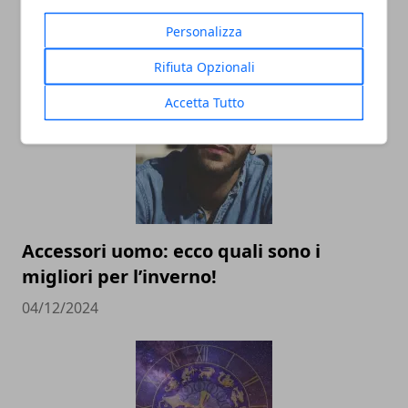
mondo fantasy più noto al mondo
Personalizza
02/09/2025
Rifiuta Opzionali
Accetta Tutto
Accessori uomo: ecco quali sono i
migliori per l’inverno!
04/12/2024