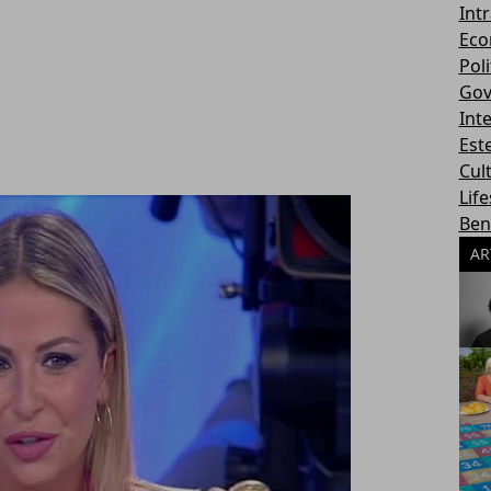
Int
Eco
Poli
Gov
Int
Este
Cul
Life
Ben
AR