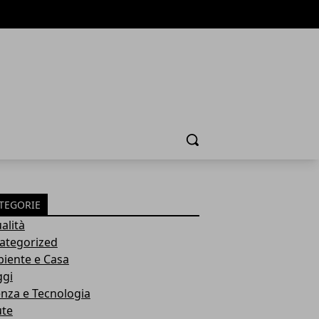
Cerca
TEGORIE
alità
ategorized
iente e Casa
ggi
enza e Tecnologia
ute