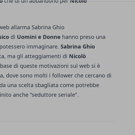
o
che di un abbandono per
Nicolò
 web allarma Sabrina Ghio
sico
di
Uomini
e Donne
hanno preso una
n potessero immaginare.
Sabrina Ghio
ta, ma gli atteggiamenti di
Nicolò
ase di queste motivazioni sul web si è
a, dove sono molti i follower che cercano di
da una scelta sbagliata come potrebbe
finito anche "seduttore seriale".