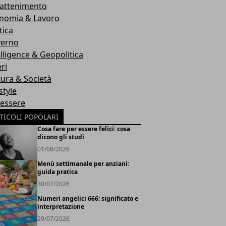
rattenimento
nomia & Lavoro
tica
erno
elligence & Geopolitica
ri
tura & Società
style
essere
TICOLI POPOLARI
Cosa fare per essere felici: cosa
dicono gli studi
01/08/2026
Menù settimanale per anziani:
guida pratica
30/07/2026
Numeri angelici 666: significato e
interpretazione
29/07/2026