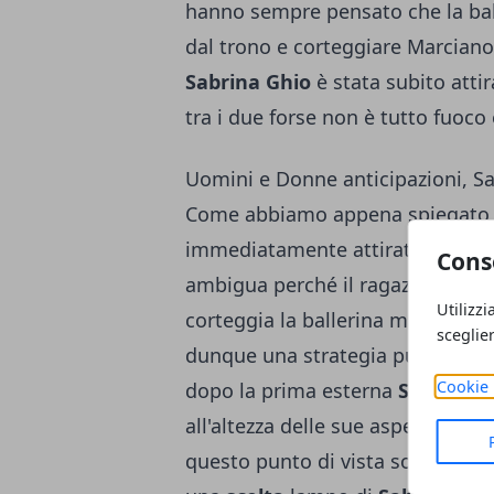
hanno sempre pensato che la bal
dal trono e corteggiare Marciano,
Sabrina Ghio
è stata subito atti
tra i due forse non è tutto fuoco
Uomini e Donne anticipazioni, Sa
Come abbiamo appena spiegato l
immediatamente attirata da
Nic
Cons
ambigua perché il ragazzo, noto 
Utilizzi
corteggia la ballerina ma pare ch
sceglie
dunque una strategia pubblicitari
Cookie 
dopo la prima esterna
Sabrina G
all'altezza delle sue aspettative. 
questo punto di vista sono parec