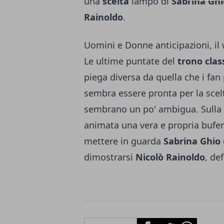
una
scelta
lampo di
Sabrina Ghi
Rainoldo
.
Uomini e Donne anticipazioni, il
Le ultime puntate del
trono clas
piega diversa da quella che i fa
sembra essere pronta per la scel
sembrano un po' ambigua. Sulla b
animata una vera e propria bufer
mettere in guarda
Sabrina Ghio
dimostrarsi
Nicolò Rainoldo
, de
Facebook
Twitter
Whatsapp