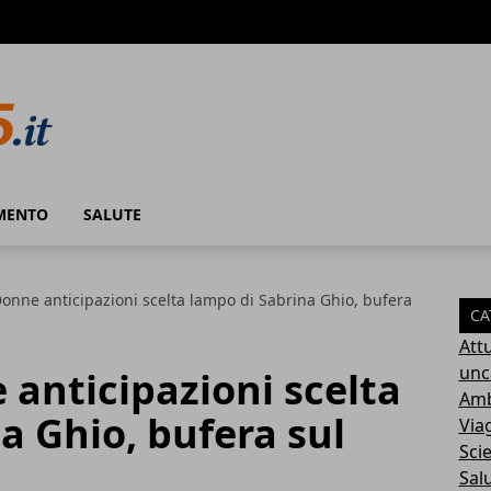
MENTO
SALUTE
onne anticipazioni scelta lampo di Sabrina Ghio, bufera
CA
Attu
unc
anticipazioni scelta
Amb
a Ghio, bufera sul
Via
Sci
Sal