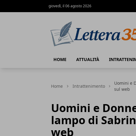
giovedì, il 06 agosto 2026
Lettera35
HOME
ATTUALITÀ
INTRATTENI
Uomini e D
Home
Intrattenimento
sul web
Uomini e Donne 
lampo di Sabrin
web