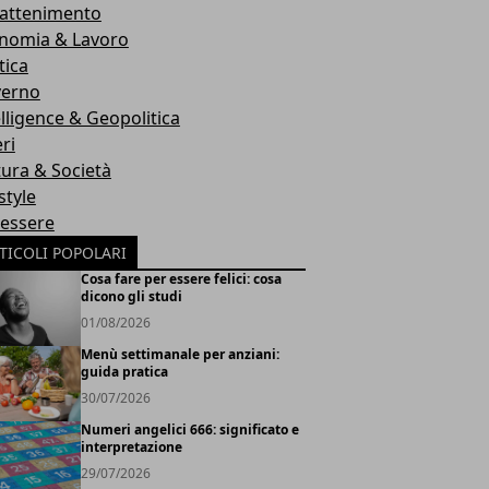
rattenimento
nomia & Lavoro
tica
erno
elligence & Geopolitica
ri
tura & Società
style
essere
TICOLI POPOLARI
Cosa fare per essere felici: cosa
dicono gli studi
01/08/2026
Menù settimanale per anziani:
guida pratica
30/07/2026
Numeri angelici 666: significato e
interpretazione
29/07/2026