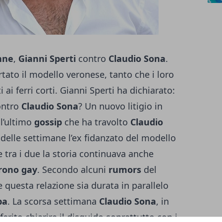
nne
,
Gianni
Sperti
contro
Claudio
Sona
.
rtato il modello veronese, tanto che i loro
 ai ferri corti. Gianni Sperti ha dichiarato:
ntro
Claudio
Sona
? Un nuovo litigio in
ll’ultimo
gossip
che ha travolto
Claudio
 delle settimane l’ex fidanzato del modello
e tra i due la storia continuava anche
rono
gay
. Secondo alcuni
rumors
del
 questa relazione sia durata in parallelo
pa
. La scorsa settimana
Claudio
Sona
, in
ferito chiarire il disguido soprattutto con i