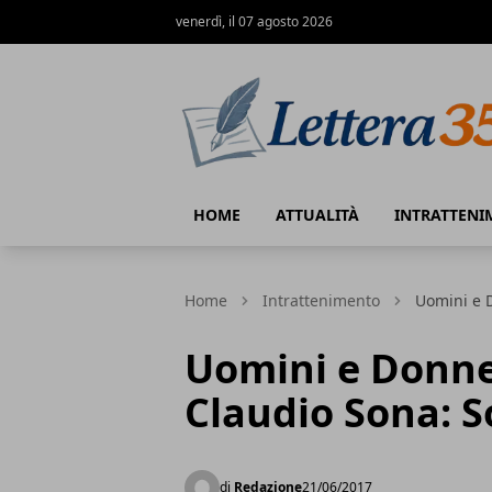
venerdì, il 07 agosto 2026
Lettera35
HOME
ATTUALITÀ
INTRATTENI
Home
Intrattenimento
Uomini e D
Uomini e Donne
Claudio Sona: S
di
Redazione
21/06/2017