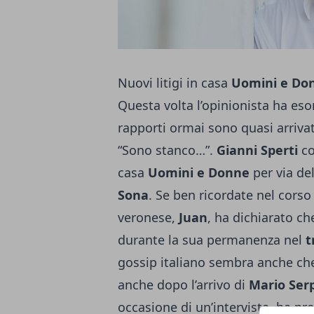
Nuovi litigi in casa
Uomini e Do
Questa volta l’opinionista ha eso
rapporti ormai sono quasi arrivati
“Sono stanco…”.
Gianni
Sperti
co
casa
Uomini e Donne
per via de
Sona
. Se ben ricordate nel corso
veronese,
Juan
, ha dichiarato ch
durante la sua permanenza nel
t
gossip italiano sembra anche che
anche dopo l’arrivo di
Mario
Ser
occasione di un’intervista, ha pre