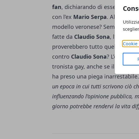
fan
, dichiarando di essere semp
Cons
con l’ex
Mario
Serpa
. Allora co
Utilizzi
modello veronese? Sembrerebbe i
sceglie
fatte da
Claudio
Sona
, l’ex
Juan
s
Cookie 
proverebbero tutto quello che ha
contro
Claudio
Sona
? L’opinioni
tronista gay, anche se il
gossip
s
ha preso una piega inarrestabile.
un epoca in cui tutti scrivono ciò c
influenzando l’opinione pubblica, ma
giorno potrebbe rendervi la vita diff