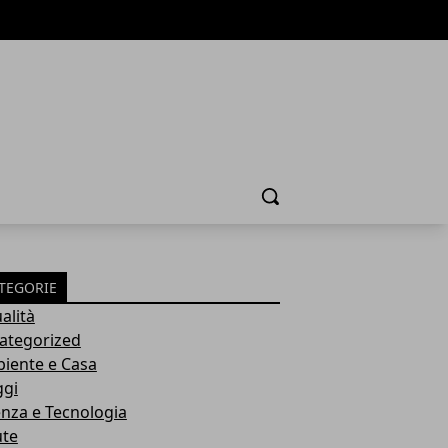
Cerca
TEGORIE
alità
ategorized
iente e Casa
ggi
enza e Tecnologia
ute