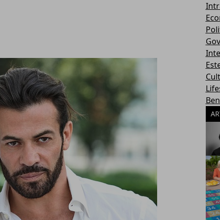
Int
Eco
Poli
Gov
Int
Este
Cul
Life
Ben
AR