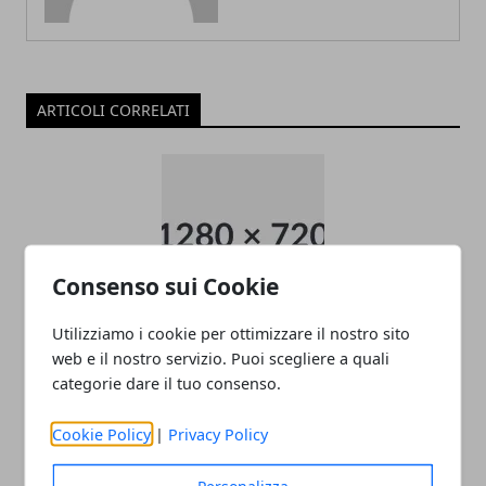
ARTICOLI CORRELATI
Consenso sui Cookie
Utilizziamo i cookie per ottimizzare il nostro sito
Come raggiungere l’aeroporto di
web e il nostro servizio. Puoi scegliere a quali
Malpensa
categorie dare il tuo consenso.
22/11/2025
Cookie Policy
|
Privacy Policy
Personalizza