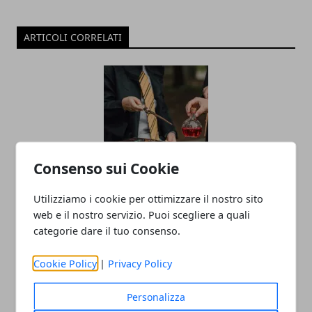
ARTICOLI CORRELATI
Consenso sui Cookie
L’universo Harry Potter: libri, film,
Utilizziamo i cookie per ottimizzare il nostro sito
mostre e serie TV, tutte le versioni del
web e il nostro servizio. Puoi scegliere a quali
mondo fantasy più noto al mondo
categorie dare il tuo consenso.
02/09/2025
Cookie Policy
|
Privacy Policy
Personalizza