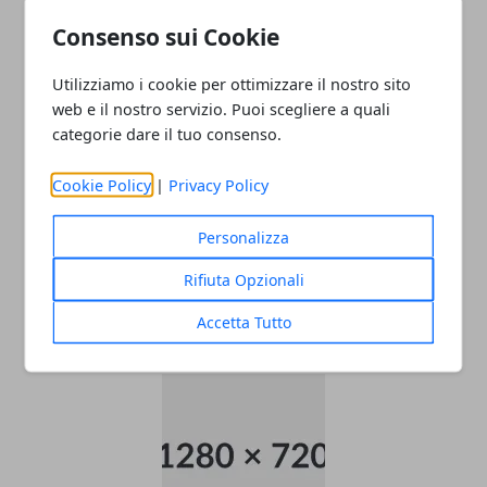
ARTICOLI CORRELATI
Consenso sui Cookie
Utilizziamo i cookie per ottimizzare il nostro sito
web e il nostro servizio. Puoi scegliere a quali
categorie dare il tuo consenso.
Cookie Policy
|
Privacy Policy
Personalizza
Come raggiungere l’aeroporto di
Rifiuta Opzionali
Malpensa
Accetta Tutto
22/11/2025