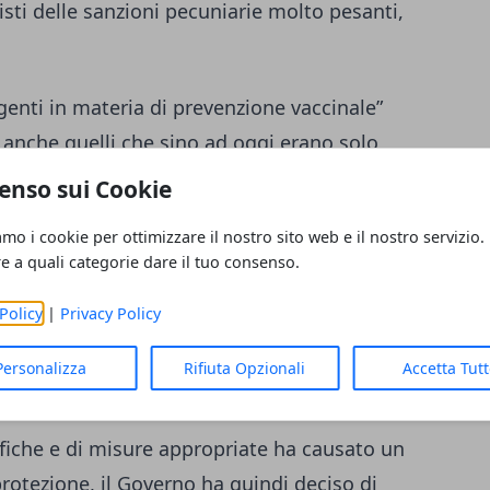
isti delle sanzioni pecuniarie molto pesanti,
genti in materia di prevenzione vaccinale”
 anche quelli che sino ad oggi erano solo
il
ministro Lorenzin
a Il Corriere della
enso sui Cookie
vaccino contro il morbillo e la meningite.
amo i cookie per ottimizzare il nostro sito web e il nostro servizio.
i hanno preso delle decisioni sul tema
re a quali categorie dare il tuo consenso.
re un indirizzo generale. Questi i
vaccini
Policy
|
Privacy Policy
tidifterica, antitetanica, antiepatite b,
, rosolia, parotite, varicella,
Personalizza
Rifiuta Opzionali
Accetta Tut
tifiche e di misure appropriate ha causato un
otezione, il Governo ha quindi deciso di