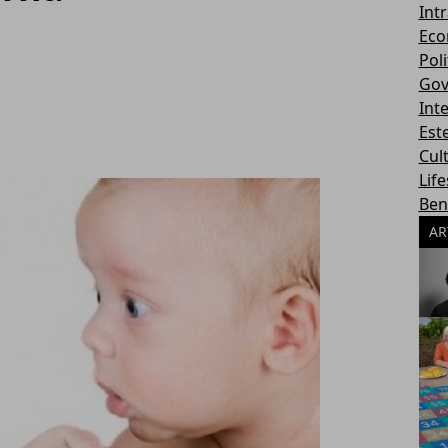
Int
Eco
Poli
Gov
Int
Este
Cul
Life
Ben
AR