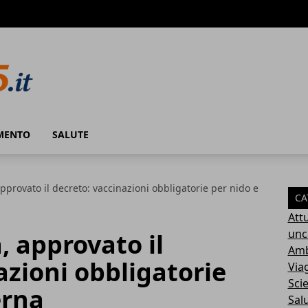
MENTO
SALUTE
approvato il decreto: vaccinazioni obbligatorie per nido e
CA
Attu
unc
, approvato il
Amb
azioni obbligatorie
Via
Sci
erna
Sal