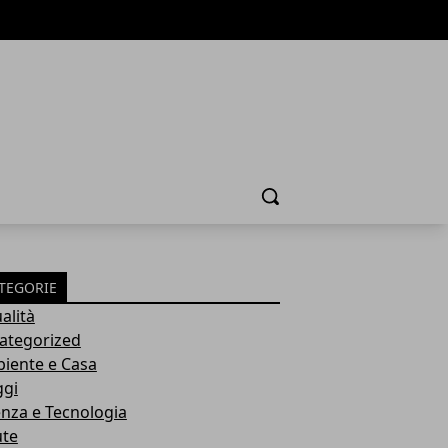
Cerca
TEGORIE
alità
ategorized
iente e Casa
ggi
enza e Tecnologia
ute