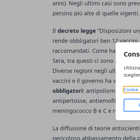
anni). Negli ultimi casi sono prev
persino più alte di quelle vigenti.
Il
decreto legge
“Disposizioni ur
rende obbligatori ben 12 vaccini,
raccomandati. Come ha spiegato 
Cons
Sera, tra questi ci sono anche il 
Utilizzi
Diverse regioni negli ultimi mes
sceglie
vaccini e il governo ha voluto da
Cookie 
obbligatori
: antipoliomelitica, an
antipertosse, antiemofilo di tipo B
meningococco B e C e rosolia.
La diffusione di teorie antiscien
pericoloso abbassamento della pr