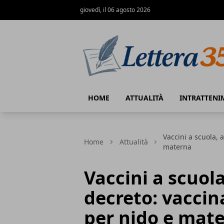
giovedì, il 06 agosto 2026
Lettera35
HOME
ATTUALITÀ
INTRATTENI
Vaccini a scuola, 
Home
Attualità
materna
Vaccini a scuola
decreto: vaccin
per nido e mat