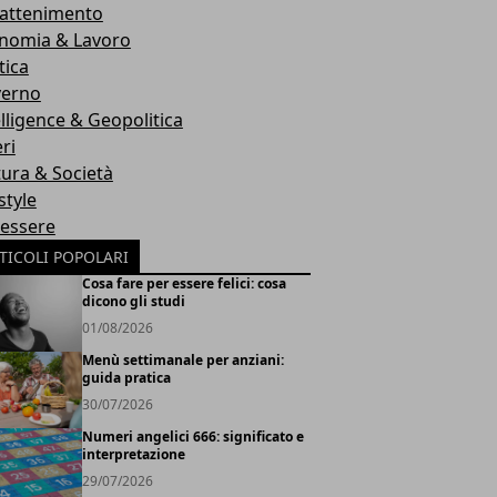
rattenimento
nomia & Lavoro
tica
erno
elligence & Geopolitica
ri
tura & Società
style
essere
TICOLI POPOLARI
Cosa fare per essere felici: cosa
dicono gli studi
01/08/2026
Menù settimanale per anziani:
guida pratica
30/07/2026
Numeri angelici 666: significato e
interpretazione
29/07/2026