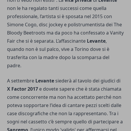
non ti vedo non esisti”. La
vita privata
di
Levante
non le ha regalato tanti successi come quella
professionale, l’artista si è sposata nel 2015 con
Simone Cogo, disc jockey e polistrumentista dei The
Bloody Beetroots ma da poco ha confessato a Vanity
Fair che si è separata. L’affascinante
Levante
,
quando non è sul palco, vive a Torino dove si è
trasferita con la madre dopo la scomparsa del
padre.
A settembre
Levante
siederà al tavolo dei giudici di
X Factor 2017
e dovete sapere che è stata chiamata
come concorrente ma non ha accettato perché non
poteva sopportare l’idea di cantare pezzi scelti dalle
case discografiche che non la rappresentano. Tra i
sogni nel cassetto c’è sempre quello di partecipare a
Sanremo
, l’unico modo 'valido' per affermarsi nel