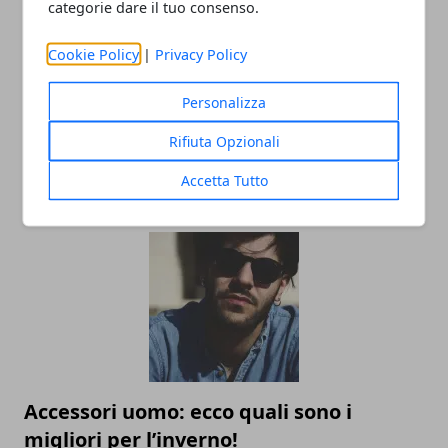
categorie dare il tuo consenso.
Cookie Policy
|
Privacy Policy
Personalizza
L’universo Harry Potter: libri, film,
mostre e serie TV, tutte le versioni del
Rifiuta Opzionali
mondo fantasy più noto al mondo
Accetta Tutto
02/09/2025
Accessori uomo: ecco quali sono i
migliori per l’inverno!